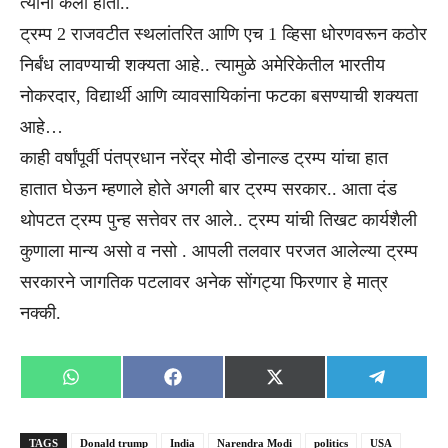
त्यांनी केला होता..
ट्रम्प 2 राजवटीत स्थलांतरित आणि एच 1 व्हिसा धोरणवरून कठोर
निर्बंध लावण्याची शक्यता आहे.. त्यामुळे अमेरिकेतील भारतीय
नोकरदार, विद्यार्थी आणि व्यावसायिकांना फटका बसण्याची शक्यता
आहे…
काही वर्षांपूर्वी पंतप्रधान नरेंद्र मोदी डोनाल्ड ट्रम्प यांचा हात
हातात घेऊन म्हणाले होते अगली बार ट्रम्प सरकार.. आता दंड
थोपटत ट्रम्प पुन्ह सत्तेवर तर आले.. ट्रम्प यांची तिखट कार्यशैली
कुणाला मान्य असो व नसो . आपली तलवार परजत आलेल्या ट्रम्प
सरकारने जागतिक पटलावर अनेक सोंगट्या फिरणार हे मात्र
नक्की.
Share
Share
Share
Share
WhatsApp
Facebook
X
Telegra
on
on
on
on
(Twitter)
TAGS
Donald trump
India
Narendra Modi
politics
USA