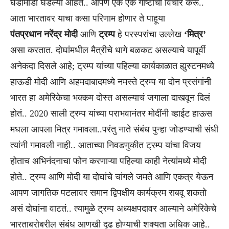
घडामोडी घडल्या आहेत.. आपण एक एक गोष्टींचा विचार करू..
आता भारतावर याचा कसा परिणाम होणार ते पाहूया
पंतप्रधान नरेंद्र मोदी
आणि
ट्रम्प
हे परस्परांचा उल्लेख
‘मित्र’
असा करतात. दोघांमधील मैत्रीचे धागे बळकट असल्याचे यापूर्वी
अनेकदा दिसले आहे; ट्रम्प यांच्या पहिल्या कार्यकाळात ह्युस्टनमध्ये
हाऊडी मोदी आणि अहमदाबादमध्ये नमस्ते ट्रम्प या दोन प्रसंगांनी
भारत हा अमेरिकेचा भक्कम दोस्त असल्याचं जगाला दाखवून दिलं
होतं.. 2020 साली ट्रम्प यांच्या पराभवानंतर मोदींनी व्हाईट हाऊस
मधला आपला मित्र गमावला..परंतु नाते संबंध पुन्हा जोडण्याची संधी
त्यांनी गमावली नाही.. आताच्या निवडणुकीत ट्रम्प यांचा विजय
होताच अभिनंदनाचा फोन करणाऱ्या पहिल्या काही नेत्यांमध्ये मोदी
होते.. ट्रम्प आणि मोदी या दोघांचे चांगले जमते आणि एकत्र येऊन
आपण जागतिक पटलावर समान द्विपक्षीय कार्यक्रम राबवू शकतो
असं दोघांना वाटतं.. त्यामुळे ट्रम्प अध्यक्षपदावर आल्याने अमेरिकेचे
भारताबरोबरील संबंध आणखी दृढ होण्याची शक्यता अधिक आहे..