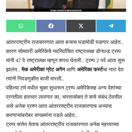
Share
Share
Share
Share
WhatsApp
Facebook
X
Telegra
on
on
on
on
(Twitter)
आंतरराष्ट्रीय राजकारणात आता बऱ्याच घडामोडी घडणार आहेत..
कारण सोमवारी अमेरिकेचे नवनिर्वाचित राष्ट्राध्यक्ष डोनाल्ड ट्रम्प
यांनी 47 वे राष्ट्राध्यक्ष म्हणून शपथ घेतली.. ट्रम्प 2 पर्व आता सुरू
झालंय..
मेक अमेरीका ग्रेट अगेन
आणि
अमेरिका फर्स्ट
चा नारा देत
त्यांनी निवडणुकीत बाजी मारली..
पहिल्या टर्म मधील चुका सुधारून ट्रम्प अमेरिकेसह अन्य देशांच्या
प्रगतीला हातभार लावणार का, भारतासोबत ते कसे संबंध ठेवतील
असे अनेक प्रश्न आता आंतरराष्ट्रीय राजकारणाच अभ्यास
करणाऱ्यांबरोबर सगळ्यांना पडले आहेत..
ट्रम्प सत्तेत येताच आंतरराष्ट्रीय राजकारणात अनेक महत्त्वाच्या