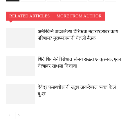
RELATED ARTICLES
MORE FROM AUTHOR
अमेरिकेने वाढवलेल्या टॅरिफचा महाराष्ट्रावर काय
परिणाम? मुख्यमंत्र्यांनी घेतली बैठक
शिंदे शिवसेनेविरोधात संजय राऊत आक्रमक, एका
नेत्यावर साधला निशाणा
देवेंद्र फडणवीसांनी उद्धव ठाकरेंबद्दल व्यक्त केलं
दुःख