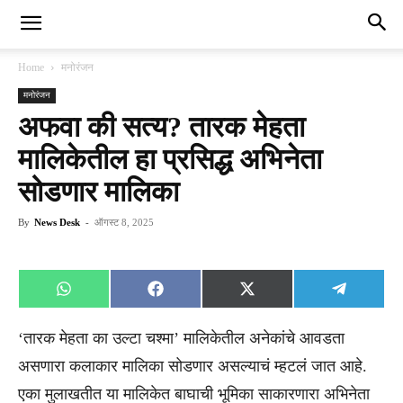
Home
मनोरंजन
मनोरंजन
अफवा की सत्य? तारक मेहता
मालिकेतील हा प्रसिद्ध अभिनेता
सोडणार मालिका
By
News Desk
-
ऑगस्ट 8, 2025
Share
Share
Share
Share
WhatsApp
Facebook
X
Telegra
on
on
on
on
(Twitter)
‘तारक मेहता का उल्टा चश्मा’ मालिकेतील अनेकांचे आवडता
असणारा कलाकार मालिका सोडणार असल्याचं म्हटलं जात आहे.
एका मुलाखतीत या मालिकेत बाघाची भूमिका साकारणारा अभिनेता