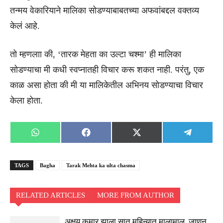
तन्मय वेकारियाने मालिका सोडण्याबाबतच्या अफवांबद्दल वक्तव्य
केलं आहे.
तो म्हणलाा की, ‘तारक मेहता का उल्टा चश्मा’ ही मालिका
सोडण्याचा मी कधी स्वप्नातही विचार करू शकत नाही. परंतु, एक
काळ असा होता की मी या मालिकेतील अभिनय सोडण्याचा विचार
केला होता.
Share
Share
Share
Share
WhatsApp
Facebook
X
Telegra
on
on
on
on
(Twitter)
TAGS
Bagha
Tarak Mehta ka ulta chasma
RELATED ARTICLES
MORE FROM AUTHOR
अक्षय कुमार झाला सात महिन्यात मालामाल, जाणून