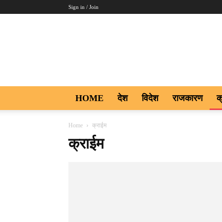
Sign in / Join
Aakar
Digi9
HOME
देश
विदेश
राजकारण
क
Home
क्राईम
क्राईम