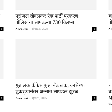
र
प्रांजल खेवलकर रेव्ह पार्टी प्रकरण:
च
पोलिसांना सापडल्या 730 क्लिप्स
प
News Desk
-
ऑगस्ट 5, 2025
Ne
0
0
गुड लक कॅफेचं पुन्हा बॅड लक, काचेच्या
न
तुकड्यानंतर अन्नात सापडलं झुरळ
ब
आ
News Desk
-
जुलै 23, 2025
0
0
Ne