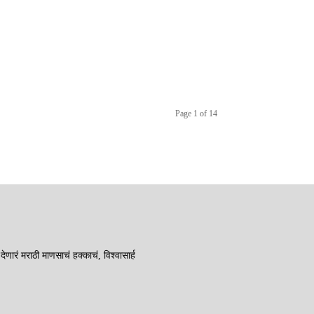
Page 1 of 14
रं मराठी माणसाचं हक्काचं, विश्वासार्ह