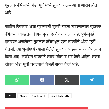
गुडलक कॅफेमध्ये अंडा भुर्जीमध्ये झुरळ आढळल्याचा आरोप होत
आहे.
काहीच दिवसात अशा प्रकारची दुसरी घटना घडल्यानंतर गुडलक
कॅफेच्या स्वच्छतेचा विषय पुन्हा ऐरणीवर आला आहे. पुणे-मुंबई
हायवेवर असलेल्या गुडलक कॅफेमधून एका व्यक्तीने अंडा भुर्जी
घेतली. त्या भुर्जीमध्ये त्याला मेलेले झुरळ सापडल्याचा आरोप त्याने
केला आहे. संबंधित व्यक्तीने त्याचे फोटो शेअर केले आहेत. तसेच
सोबत अंडा भुर्जी घेतल्याचं बिलही शेअर केलं आहे.
Share
Share
Share
Share
WhatsApp
Facebook
X
Telegra
on
on
on
on
(Twitter)
TAGS
Bhurji
Cockroach
Good luck caffe