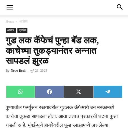
Home
आरोग्य
आरोग्य
क्राईम
गुड लक कॅफेचं पुन्हा बॅड लक,
काचेच्या तुकड्यानंतर अन्नात
सापडलं झुरळ
By
News Desk
-
जुलै 23, 2025
Share
Share
Share
Share
WhatsApp
Facebook
X
Telegra
on
on
on
on
(Twitter)
पुण्यातील फर्ग्युसन रस्त्यावरील गुडलक कॅफेमध्ये बन मस्कामध्ये
काचेचा तुकडा सापडला होता. आता तशाच प्रकारची घटना पुन्हा
घडली आहे. मुंबई-पुणे हायवेवरील फूड प्लाझामध्ये असलेल्या