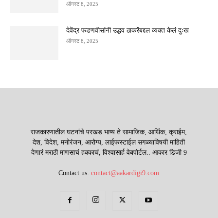
ऑगस्ट 8, 2025
देवेंद्र फडणवीसांनी उद्धव ठाकरेंबद्दल व्यक्त केलं दुःख
ऑगस्ट 8, 2025
राजकारणातील घटनांचे परखड भाष्य ते सामाजिक, आर्थिक, क्राईम,
देश, विदेश, मनोरंजन, आरोग्य, लाईफस्टाईल सगळ्याविषयी माहिती
देणारं मराठी माणसाचं हक्काचं, विश्वासार्ह वेबपोर्टल.. आकार डिजी 9
Contact us:
contact@aakardigi9.com