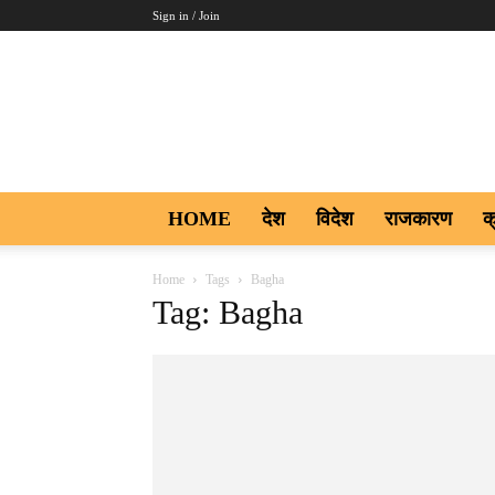
Sign in / Join
Aakar
Digi9
HOME
देश
विदेश
राजकारण
क
Home
Tags
Bagha
Tag: Bagha