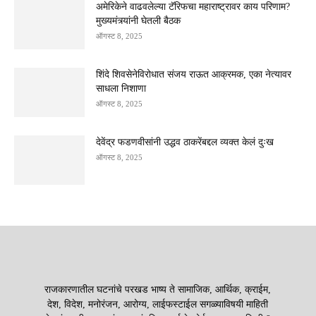
अमेरिकेने वाढवलेल्या टॅरिफचा महाराष्ट्रावर काय परिणाम?
मुख्यमंत्र्यांनी घेतली बैठक
ऑगस्ट 8, 2025
शिंदे शिवसेनेविरोधात संजय राऊत आक्रमक, एका नेत्यावर
साधला निशाणा
ऑगस्ट 8, 2025
देवेंद्र फडणवीसांनी उद्धव ठाकरेंबद्दल व्यक्त केलं दुःख
ऑगस्ट 8, 2025
राजकारणातील घटनांचे परखड भाष्य ते सामाजिक, आर्थिक, क्राईम,
देश, विदेश, मनोरंजन, आरोग्य, लाईफस्टाईल सगळ्याविषयी माहिती