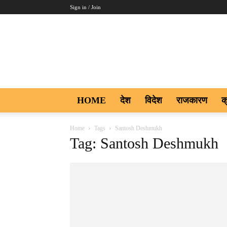
Sign in / Join
Aakar
Digi9
HOME
देश
विदेश
राजकारण
क
Home
Tags
Santosh Deshmukh
Tag: Santosh Deshmukh