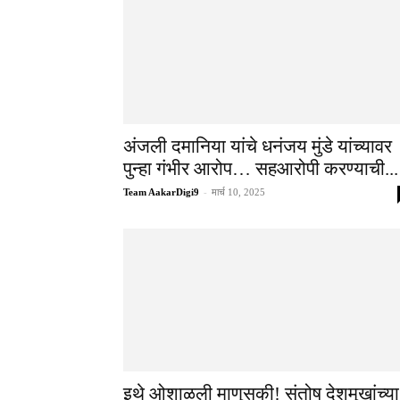
अंजली दमानिया यांचे धनंजय मुंडे यांच्यावर
पुन्हा गंभीर आरोप… सहआरोपी करण्याची...
Team AakarDigi9
-
मार्च 10, 2025
इथे ओशाळली माणुसकी! संतोष देशमुखांच्या