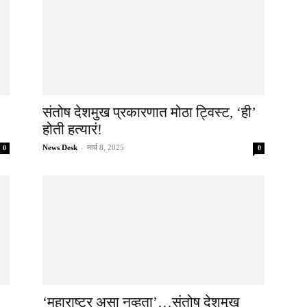
संतोष देशमुख प्रकारणात मोठा ट्विस्ट, ‘ही’
होती हत्यारं!
News Desk
-
मार्च 8, 2025
0
0
‘महाराष्ट्र असा नव्हता’…संतोष देशमुख