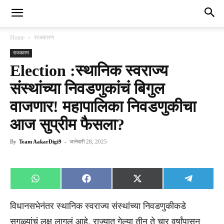
Home
राजकारण
राजकारण
Election :स्थानिक स्वराज्य
संस्थांच्या निवडणुकांचं बिगुल
वाजणार! महापालिका निवडणुकीचा
आज सुप्रीम फैसला?
By
Team AakarDigi9
-
जानेवारी 28, 2025
Share
Share
Share
Share
WhatsApp
Facebook
X
Telegra
on
on
on
on
(Twitter)
विधानसभेनंतर स्थानिक स्वराज्य संस्थांच्या निवडणुकीकडे
सगळ्यांचं लक्ष लागलं आहे. राज्यात गेल्या तीन ते चार वर्षांपासून