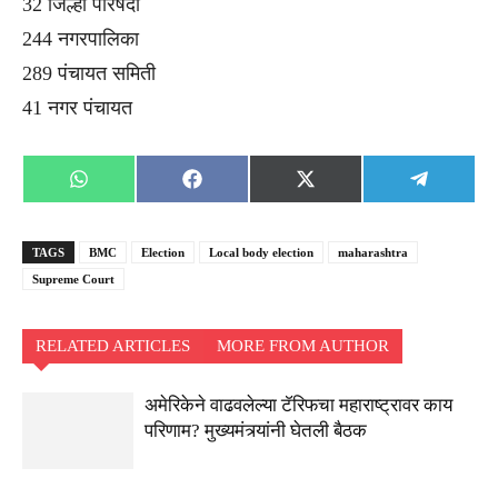
32 जिल्हा परिषदा
244 नगरपालिका
289 पंचायत समिती
41 नगर पंचायत
Share
Share
Share
Share
WhatsApp
Facebook
X
Telegra
on
on
on
on
(Twitter)
TAGS
BMC
Election
Local body election
maharashtra
Supreme Court
RELATED ARTICLES
MORE FROM AUTHOR
अमेरिकेने वाढवलेल्या टॅरिफचा महाराष्ट्रावर काय
परिणाम? मुख्यमंत्र्यांनी घेतली बैठक