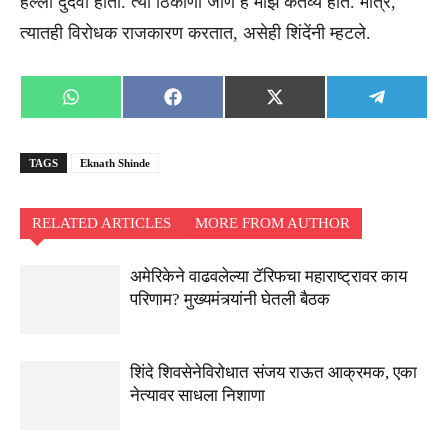
हल्ला दुर्दैवी होता. त्या ठिकाणी जाणे हे माझं कर्तव्य होतं. मात्र,
त्यातही विरोधक राजकारण करतात, असेही शिंदेंनी म्हटले.
Share
Share
Share
Share
WhatsApp
Facebook
X
Telegra
on
on
on
on
(Twitter)
TAGS
Eknath Shinde
RELATED ARTICLES
MORE FROM AUTHOR
अमेरिकेने वाढवलेल्या टॅरिफचा महाराष्ट्रावर काय
परिणाम? मुख्यमंत्र्यांनी घेतली बैठक
शिंदे शिवसेनेविरोधात संजय राऊत आक्रमक, एका
नेत्यावर साधला निशाणा