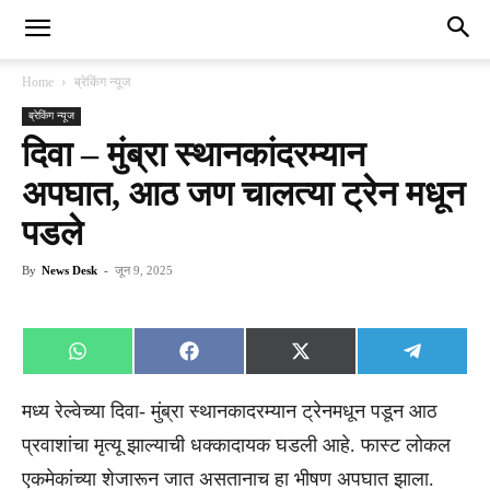
Home
ब्रेकिंग न्यूज
ब्रेकिंग न्यूज
दिवा – मुंब्रा स्थानकांदरम्यान
अपघात, आठ जण चालत्या ट्रेन मधून
पडले
By
News Desk
-
जून 9, 2025
Share
Share
Share
Share
WhatsApp
Facebook
X
Telegra
on
on
on
on
(Twitter)
मध्य रेल्वेच्या दिवा- मुंब्रा स्थानकादरम्यान ट्रेनमधून पडून आठ
प्रवाशांचा मृत्यू झाल्याची धक्कादायक घडली आहे. फास्ट लोकल
एकमेकांच्या शेजारून जात असतानाच हा भीषण अपघात झाला.