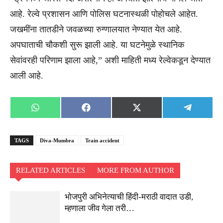
आहे. रेल्वे प्रशासन आणि पोलिस घटनास्थळी पोहोचले आहेत.
जखमींना तातडीने जवळच्या रुग्णालयात नेण्यात येत आहे.
अपघाताची चौकशी सुरू झाली आहे. या घटनेमुळे स्थानिक
सेवांवरही परिणाम झाला आहे,” अशी माहिती मध्य रेल्वेकडून देण्यात
आली आहे.
Share
Share
Share
Share
WhatsApp
Facebook
X
Telegra
on
on
on
on
(Twitter)
TAGS
Diva-Mumbra
Train accident
RELATED ARTICLES
MORE FROM AUTHOR
भोजपुरी अभिनेत्याची हिंदी-मराठी वादात उडी,
म्हणाला जीव गेला तरी…