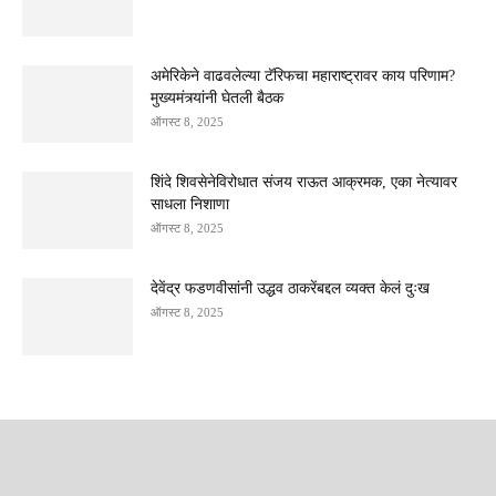
अमेरिकेने वाढवलेल्या टॅरिफचा महाराष्ट्रावर काय परिणाम?
मुख्यमंत्र्यांनी घेतली बैठक
ऑगस्ट 8, 2025
शिंदे शिवसेनेविरोधात संजय राऊत आक्रमक, एका नेत्यावर
साधला निशाणा
ऑगस्ट 8, 2025
देवेंद्र फडणवीसांनी उद्धव ठाकरेंबद्दल व्यक्त केलं दुःख
ऑगस्ट 8, 2025