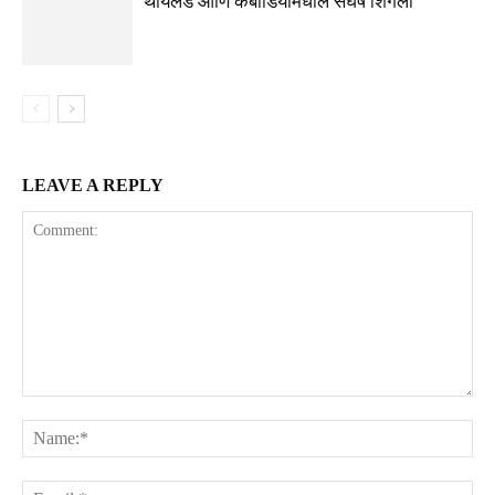
थायलंड आणि कंबोडियामधील संघर्ष शिगेला
LEAVE A REPLY