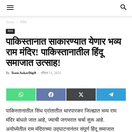
Home
विदेश
विदेश
पाकिस्तानात साकारण्यात येणार भव्य
राम मंदिर! पाकिस्तानातील हिंदू
समाजात उत्साह!
By
Team AakarDigi9
-
एप्रिल 11, 2025
Share
Share
Share
Share
WhatsApp
Facebook
X
Telegra
on
on
on
on
(Twitter)
पाकिस्तानातील सिंध प्रांतातील थारपारकर जिल्ह्यात भव्य राम
मंदिर बांधले जात आहे, ज्याची जगभरात चर्चा सुरू आहे.
अयोध्येतील राम मंदिराच्या उद्घाटनानंतर संपूर्ण हिंदू समाजात