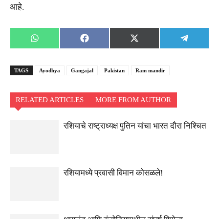
आहे.
Share
Share
Share
Share
WhatsApp
Facebook
X
Telegra
on
on
on
on
(Twitter)
TAGS
Ayodhya
Gangajal
Pakistan
Ram mandir
RELATED ARTICLES
MORE FROM AUTHOR
रशियाचे राष्ट्राध्यक्ष पुतिन यांचा भारत दौरा निश्चित
रशियामध्ये प्रवासी विमान कोसळले!