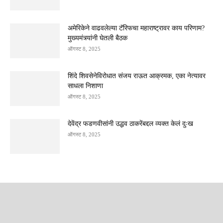
अमेरिकेने वाढवलेल्या टॅरिफचा महाराष्ट्रावर काय परिणाम?
मुख्यमंत्र्यांनी घेतली बैठक
ऑगस्ट 8, 2025
शिंदे शिवसेनेविरोधात संजय राऊत आक्रमक, एका नेत्यावर
साधला निशाणा
ऑगस्ट 8, 2025
देवेंद्र फडणवीसांनी उद्धव ठाकरेंबद्दल व्यक्त केलं दुःख
ऑगस्ट 8, 2025