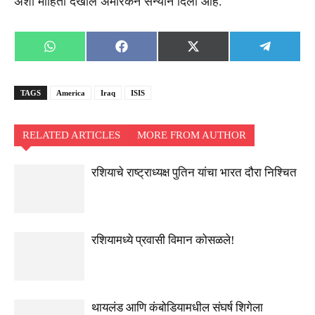
अशी माहिती देखील अमेरिकन सैन्याने दिली आहे.
Share
Share
Share
Share
WhatsApp
Facebook
X
Telegra
on
on
on
on
(Twitter)
TAGS
America
Iraq
ISIS
RELATED ARTICLES
MORE FROM AUTHOR
रशियाचे राष्ट्राध्यक्ष पुतिन यांचा भारत दौरा निश्चित
रशियामध्ये प्रवासी विमान कोसळले!
थायलंड आणि कंबोडियामधील संघर्ष शिगेला