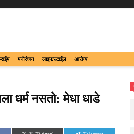
्राईम
मनोरंजन
लाइफस्टाईल
आरोग्य
ा धर्म नसतो: मेधा धाडे
Share
Share