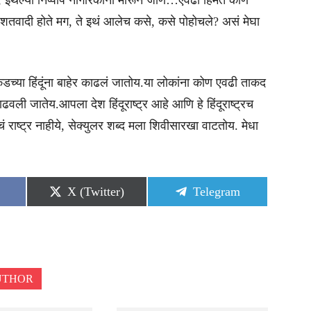
 इथल्या निष्पाप नागरिकांना मारून जाणं…एवढी हिंमत कोण
हशतवादी होते मग, ते इथं आलेच कसे, कसे पोहोचले? असं मेघा
िकडच्या हिंदूंना बाहेर काढलं जातोय.या लोकांना कोण एवढी ताकद
ढवली जातेय.आपला देश हिंदूराष्ट्र आहे आणि हे हिंदूराष्ट्रच
 राष्ट्र नाहीये, सेक्युलर शब्द मला शिवीसारखा वाटतोय. मेधा
Share
Share
X (Twitter)
Telegram
on
on
UTHOR