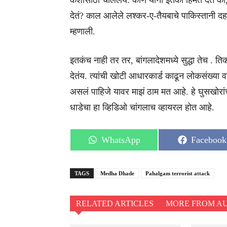
कशासाठी चाललंय. कोण यांना इतकी हिंमत देत की,
देतं? काल आलेले लश्कर-ए-तैयबाचे पाकिस्तानी द
म्हणाली.
इतकंच नाही तर तर, बांगलादेशमध्ये सुद्धा तेच . त
देतंय. त्यांची खोटी आधारकार्ड काढून लोकसंख्या वा
असलं पाहिजे यावर माझं ठाम मत आहे. हे घुसखोरांचं
धाडेचा हा व्हिडिओ चांगलाच व्हायरल होत आहे.
Share
Share
WhatsApp
Facebook
on
on
TAGS
Medha Dhade
Pahalgam terrorist attack
RELATED ARTICLES
MORE FROM A