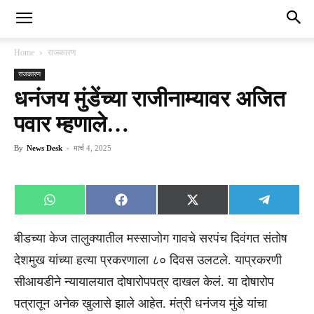
Home
राजकारण
राजकारण
धनंजय मुंडेंच्या राजीनाम्यावर अजित
पवार म्हणाले…
By
News Desk
-
मार्च 4, 2025
Share
Share
Share
Share
WhatsApp
Facebook
X
Telegra
on
on
on
on
(Twitter)
बीडच्या केज तालुक्यातील मस्साजोग गावचे सरपंच दिवंगत संतोष
देशमुख यांच्या हत्या प्रकरणाला ८० दिवस उलटले. याप्रकरणी
सीआयडीने न्यायालयात दोषारोपपत्र दाखल केलं. या दोषारोप
पत्रातून अनेक खुलासे झाले आहेत. मंत्री धनंजय मुंडे यांचा