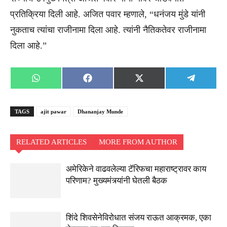
प्रतिक्रिया दिली आहे. अजित पवार म्हणाले, “धनंजय मुंडे यांनी
नुकताच त्यांचा राजीनामा दिला आहे. त्यांनी नैतिकतेवर राजीनामा
दिला आहे.”
Share
Share
Share
Share
WhatsApp
Facebook
X
Telegra
on
on
on
on
(Twitter)
TAGS
ajit pawar
Dhananjay Munde
RELATED ARTICLES
MORE FROM AUTHOR
अमेरिकेने वाढवलेल्या टॅरिफचा महाराष्ट्रावर काय
परिणाम? मुख्यमंत्र्यांनी घेतली बैठक
शिंदे शिवसेनेविरोधात संजय राऊत आक्रमक, एका