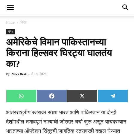
Home
विदेश
विदेश
अमेरिकेचे विमान पाकिस्तानच्या
किराना हिल्सवर घिरट्या घालतंय
का?
By
News Desk
-
मे 15, 2025
Share
Share
Share
Share
WhatsApp
Facebook
X
Telegra
on
on
on
on
(Twitter)
आंतरराष्ट्रीय स्तरावर सध्या भारत आणि पाकिस्तान या दोन्ही
देशांमधील तणावपूर्ण नात्याची जोरदार चर्चा सुरू असून याचदरम्यान
भारताच्या ऑपरेशन सिंदूरची जागतिक स्तरावरही दखल घेण्यात