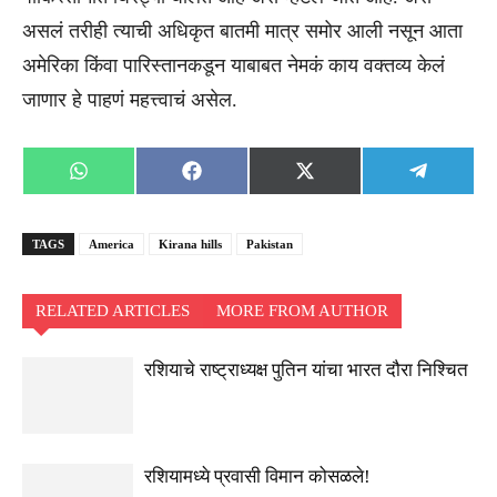
असलं तरीही त्याची अधिकृत बातमी मात्र समोर आली नसून आता
अमेरिका किंवा पारिस्तानकडून याबाबत नेमकं काय वक्तव्य केलं
जाणार हे पाहणं महत्त्वाचं असेल.
Share
Share
Share
Share
WhatsApp
Facebook
X
Telegra
on
on
on
on
(Twitter)
TAGS
America
Kirana hills
Pakistan
RELATED ARTICLES
MORE FROM AUTHOR
रशियाचे राष्ट्राध्यक्ष पुतिन यांचा भारत दौरा निश्चित
रशियामध्ये प्रवासी विमान कोसळले!