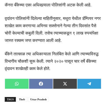
कॅनरा बँकेच्या एका अधिकार्‍याला पोलिसांनी अटक केली आहे.
वृदांवन पोलिसांनी दिलेल्या माहितीनुसार, मथुरा येथील डॅम्पियर नगर
शाखेत काम करणाऱ्या अभिनव सक्सेनाने गेल्या तीन दिवसांत पैसे
चोरी केल्याची कबुली दिली. तसेच त्याच्याकडून ९ लाख रुपयांपेक्षा
जास्त रक्कम जप्त करण्यात आली आहे.
बँकेने तात्काळ त्या अधिकाऱ्याला निलंबित केले आणि त्याच्याविरुद्ध
विभागीय चौकशी सुरू केली. त्याने २०२० पासून चार वर्षे बँकेच्या
वृंदावन शाखेतही काम केले होते.
Share
Share
Share
Share
WhatsApp
Facebook
X
Telegra
on
on
on
on
(Twitter)
TAGS
Theft
Uttar Pradesh