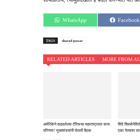
सांभाळतोय, त्यामुळंदेखील हे बदल करण्यात येत
Share
Share
WhatsApp
Facebook
on
on
TAGS
sharad pawar
RELATED ARTICLES
MORE FROM A
अमेरिकेने वाढवलेल्या टॅरिफचा महाराष्ट्रावर काय
शिंदे शिवसेने
परिणाम? मुख्यमंत्र्यांनी घेतली बैठक
एका नेत्यावर स