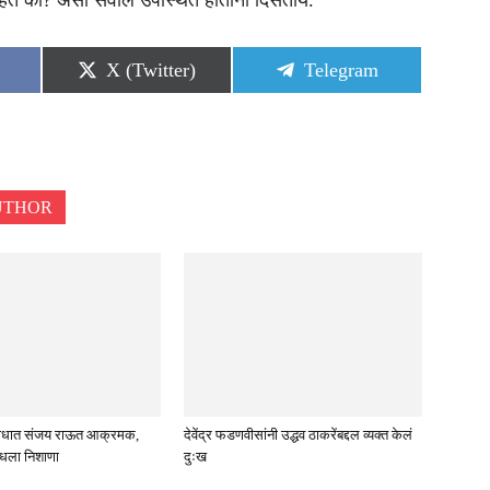
 आहेत का? असा सवाल उपस्थित होताना दिसतोय.
Share
Share
X (Twitter)
Telegram
on
on
UTHOR
विरोधात संजय राऊत आक्रमक,
देवेंद्र फडणवीसांनी उद्धव ठाकरेंबद्दल व्यक्त केलं
ाधला निशाणा
दुःख