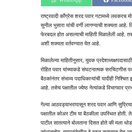
WhatsApp
Facebook
on
on
राष्ट्रवादी काँग्रेस शरद पवार गटामध्ये लवकरच मोठ
सुनील भुसारा यांची वर्णी लागण्याची शक्यता आहे. व
फेरबदल होत असल्याची माहिती मिळालेली आहे. तसंच
अशी शक्यता वर्तवण्यात येत आहे.
मिळालेल्या माहितीनुसार, युवक प्रदेशाध्यक्षपदा
रोहित पवार यांच्याकडे संघटनात्मक सरचिटणीस प
बैठकांनंतर संभाव्य पदाधिकाऱ्यांची यादीही निश्चि
आहे. तसेच पक्षातील ज्येष्ठ नेत्यांकडे विभागवार प
गेल्या आठवड्याभरापासून शरद पवार आणि सुप्रिया सुळे 
पक्षातील कोअर टीम या बैठकीला उपस्थित होती. तेव्ह
पाटील सातत्याने बोलताना दिसत होते की मला थोडा