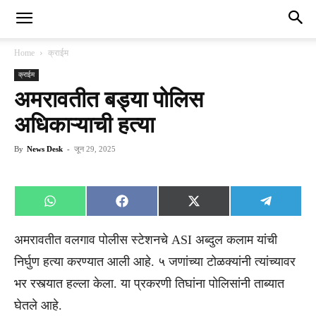
Home
क्राईम
क्राईम
अमरावतीत बड्या पोलिस
अधिकाऱ्याची हत्या
By
News Desk
-
जून 29, 2025
Share
Share
Share
Share
WhatsApp
Facebook
X
Telegra
on
on
on
on
(Twitter)
अमरावतीत वलगाव पोलीस स्टेशनचे ASI अब्दुल कलाम यांची
निर्घुण हत्या करण्यात आली आहे. ५ जणांच्या टोळक्यांनी त्यांच्यावर
भर रस्त्यात हल्ला केला. या प्रकरणी तिघांना पोलिसांनी ताब्यात
घेतले आहे.