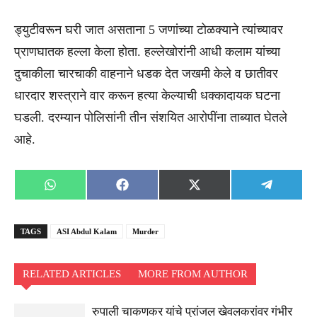
ड्युटीवरून घरी जात असताना 5 जणांच्या टोळक्याने त्यांच्यावर
प्राणघातक हल्ला केला होता. हल्लेखोरांनी आधी कलाम यांच्या
दुचाकीला चारचाकी वाहनाने धडक देत जखमी केले व छातीवर
धारदार शस्त्राने वार करून हत्या केल्याची धक्कादायक घटना
घडली. दरम्यान पोलिसांनी तीन संशयित आरोपींना ताब्यात घेतले
आहे.
Share
Share
Share
Share
WhatsApp
Facebook
X
Telegra
on
on
on
on
(Twitter)
TAGS
ASI Abdul Kalam
Murder
RELATED ARTICLES
MORE FROM AUTHOR
रुपाली चाकणकर यांचे प्रांजल खेवलकरांवर गंभीर