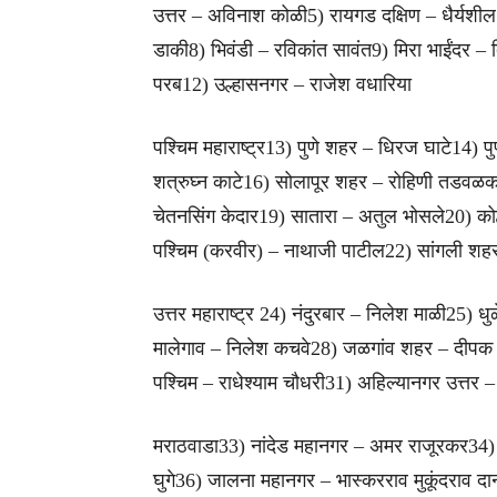
उत्तर – अविनाश कोळी5) रायगड दक्षिण – धैर्यशील 
डाकी8) भिवंडी – रविकांत सावंत9) मिरा भाईंदर – 
परब12) उल्हासनगर – राजेश वधारिया
पश्चिम महाराष्ट्र13) पुणे शहर – धिरज घाटे14) प
शत्रुघ्न काटे16) सोलापूर शहर – रोहिणी तडवळकर
चेतनसिंग केदार19) सातारा – अतुल भोसले20) कोल्ह
पश्चिम (करवीर) – नाथाजी पाटील22) सांगली शहर
उत्तर महाराष्ट्र 24) नंदुरबार – निलेश माळी25) ध
मालेगाव – निलेश कचवे28) जळगांव शहर – दीपक सूर
पश्चिम – राधेश्याम चौधरी31) अहिल्यानगर उत्तर
मराठवाडा33) नांदेड महानगर – अमर राजूरकर34)
घुगे36) जालना महानगर – भास्करराव मुकूंदराव द