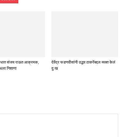
विरोधात संजय राऊत आक्रमक,
देवेंद्र फडणवीसांनी उद्धव ठाकरेंबद्दल व्यक्त केलं
ाधला निशाणा
दुःख