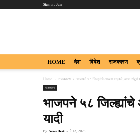
Sign in / Join
Aakar
Digi9
HOME
देश
विदेश
राजकारण
क
Home
राजकारण
भाजपने ५८ जिल्ह्यांचे अध्यक्ष बदलले, वाचा संपूर्ण 
राजकारण
भाजपने ५८ जिल्ह्यांचे 
यादी
By
News Desk
-
मे 13, 2025