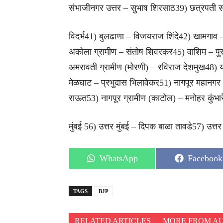
संभाजीनगर उत्तर – सुभाष शिरसाठ39) छत्रपती सं
विदर्भ41) बुलढाणा – विजयराज शिंदे42) खामगा
अकोला ग्रामीण – संतोष शिवरकर45) वाशिम – पुरु
अमरावती ग्रामीण (मोरणी) – रविराज देशमुख48) 
मेळघाट – प्रभुदास भिलावेकर51) नागपूर महानगर 
राऊत53) नागपूर ग्रामीण (काटोल) – मनोहर कुंभारे
मुंबई 56) उत्तर मुंबई – दिपक बाळा तावडे57) उत्तर पू
Share
Share
WhatsApp
Facebook
on
on
TAGS
BJP
RELATED ARTICLES
MORE FROM A