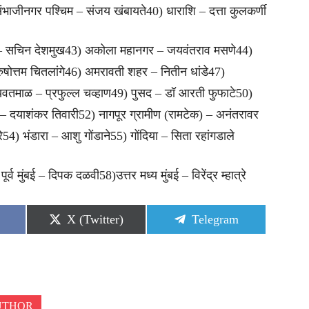
भाजीनगर पश्चिम – संजय खंबायते40) धाराशि – दत्ता कुलकर्णी
व – सचिन देशमुख43) अकोला महानगर – जयवंतराव मसणे44)
षोत्तम चितलांगे46) अमरावती शहर – नितीन धांडे47)
यवतमाळ – प्रफुल्ल चव्हाण49) पुसद – डॉ आरती फुफाटे50)
– दयाशंकर तिवारी52) नागपूर ग्रामीण (रामटेक) – अनंतरावर
54) भंडारा – आशु गोंडाने55) गोंदिया – सिता रहांगडाले
र्व मुंबई – दिपक दळवी58)उत्तर मध्य मुंबई – विरेंद्र म्हात्रे
Share
Share
X (Twitter)
Telegram
on
on
UTHOR