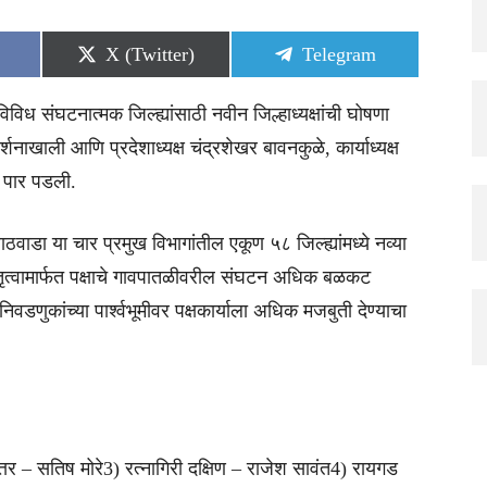
Share
Share
X (Twitter)
Telegram
on
on
विविध संघटनात्मक जिल्ह्यांसाठी नवीन जिल्हाध्यक्षांची घोषणा
दर्शनाखाली आणि प्रदेशाध्यक्ष चंद्रशेखर बावनकुळे, कार्याध्यक्ष
या पार पडली.
ाठवाडा या चार प्रमुख विभागांतील एकूण ५८ जिल्ह्यांमध्ये नव्या
नेतृत्वामार्फत पक्षाचे गावपातळीवरील संघटन अधिक बळकट
ुकांच्या पार्श्वभूमीवर पक्षकार्याला अधिक मजबुती देण्याचा
त्तर – सतिष मोरे3) रत्नागिरी दक्षिण – राजेश सावंत4) रायगड