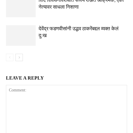
शिंदे शिवसेनेविरोधात संजय राऊत आक्रमक, एका
नेत्यावर साधला निशाणा
देवेंद्र फडणवीसांनी उद्धव ठाकरेंबद्दल व्यक्त केलं
दुःख
LEAVE A REPLY