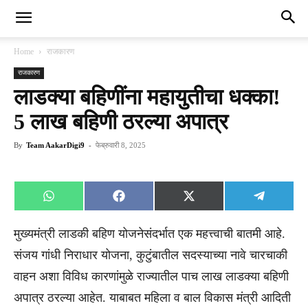
Home
राजकारण
राजकारण
लाडक्या बहिणींना महायुतीचा धक्का!
5 लाख बहिणी ठरल्या अपात्र
By
Team AakarDigi9
-
फेब्रुवारी 8, 2025
Share
Share
Share
Share
WhatsApp
Facebook
X
Telegra
on
on
on
on
(Twitter)
मुख्यमंत्री लाडकी बहिण योजनेसंदर्भात एक महत्त्वाची बातमी आहे.
संजय गांधी निराधार योजना, कुटुंबातील सदस्याच्या नावे चारचाकी
वाहन अशा विविध कारणांमुळे राज्यातील पाच लाख लाडक्या बहिणी
अपात्र ठरल्या आहेत. याबाबत महिला व बाल विकास मंत्री आदिती