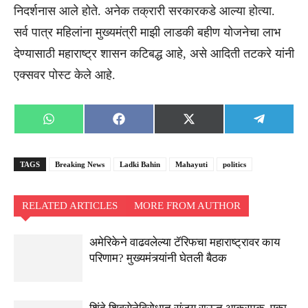
निदर्शनास आले होते. अनेक तक्रारी सरकारकडे आल्या होत्या.
सर्व पात्र महिलांना मुख्यमंत्री माझी लाडकी बहीण योजनेचा लाभ
देण्यासाठी महाराष्ट्र शासन कटिबद्ध आहे, असे आदिती तटकरे यांनी
एक्सवर पोस्ट केले आहे.
Share
Share
Share
Share
WhatsApp
Facebook
X
Telegra
on
on
on
on
(Twitter)
TAGS
Breaking News
Ladki Bahin
Mahayuti
politics
RELATED ARTICLES
MORE FROM AUTHOR
अमेरिकेने वाढवलेल्या टॅरिफचा महाराष्ट्रावर काय
परिणाम? मुख्यमंत्र्यांनी घेतली बैठक