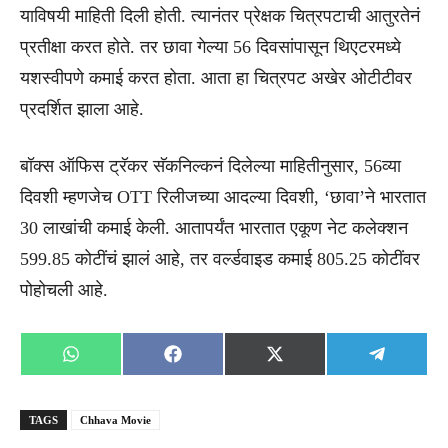
याविषयी माहिती दिली होती. त्यानंतर प्रेक्षक चित्रपटाची आतुरतेनं
प्रतीक्षा करत होते. तर छावा गेल्या 56 दिवसांपासून थिएटरमध्ये
यशस्वीपणे कमाई करत होता. आता हा चित्रपट अखेर ओटीटीवर
प्रदर्शित झाला आहे.
बॉक्स ऑफिस ट्रॅकर सॅकनिल्कनं दिलेल्या माहितीनुसार, 56व्या
दिवशी म्हणजेच OTT रिलीजच्या आदल्या दिवशी, ‘छावा’ने भारतात
30 लाखांची कमाई केली. आतापर्यंत भारतात एकूण नेट कलेक्शन
599.85 कोटींचं झालं आहे, तर वर्ल्डवाइड कमाई 805.25 कोटींवर
पोहोचली आहे.
Share
Share
Share
Share
WhatsApp
Facebook
X
Telegra
on
on
on
on
(Twitter)
TAGS
Chhava Movie