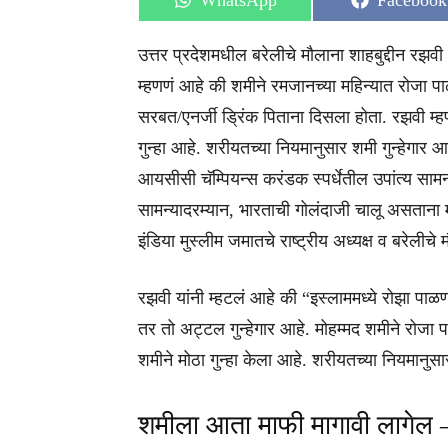
WhatsApp
Facebook
on
on
उत्तर प्रदेशमधील बरेलीचे मौलाना शाहबुद्दीन रझवी
म्हणणं आहे की शमीने रमजानच्या महिन्यात रोजा पाळ
सरबत/एनर्जी ड्रिंक पिताना दिसला होता. रझवी म्हण
गुन्हा आहे. शरीयतच्या नियमानुसार शमी गुन्हेगार आ
आयसीसी चॅम्पियन्स करंडक स्पर्धेतील उपांत्य साम
सामन्यादरम्यान, भारताची गोलंदाजी चालू असताना
इंडिया मुस्लीम जमातचे राष्ट्रीय अध्यक्ष व बरेलीचे
रझवी यांनी म्हटलं आहे की “इस्लाममध्ये रोझा पाळण
तर तो अट्टल गुन्हेगार आहे. मोहम्मद शमीने रोजा पा
शमीने मोठा गुन्हा केला आहे. शरीयतच्या नियमानुसा
शमीला आता माफी मागावी लागेल 