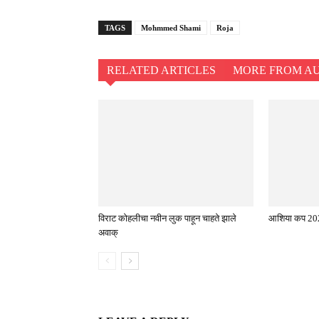
TAGS
Mohmmed Shami
Roja
RELATED ARTICLES
MORE FROM A
विराट कोहलीचा नवीन लुक पाहून चाहते झाले
आशिया कप 202
अवाक्