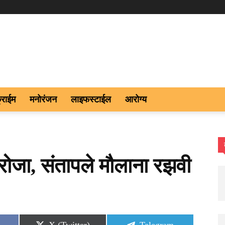
्राईम
मनोरंजन
लाइफस्टाईल
आरोग्य
रोजा, संतापले मौलाना रझवी
Share
Share