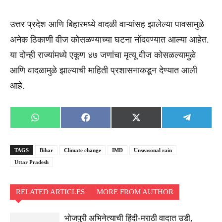
उत्तर प्रदेश आणि बिहारमध्ये वादळी वाऱ्यांसह झालेल्या पावसामुळे
अनेक ठिकाणी वीज कोसळण्याच्या घटना नोंदवण्यात आल्या आहेत.
या दोन्ही राज्यांमध्ये एकूण ४७ जणांचा मृत्यू वीज कोसळल्यामुळे
आणि वादळामुळे झाल्याची माहिती प्रशासनाकडून देण्यात आली
आहे.
Share
Share
Share
Share
WhatsApp
Facebook
X
Telegra
on
on
on
on
(Twitter)
TAGS
Bihar
Climate change
IMD
Unseasonal rain
Uttar Pradesh
RELATED ARTICLES
MORE FROM AUTHOR
भोजपुरी अभिनेत्याची हिंदी-मराठी वादात उडी,