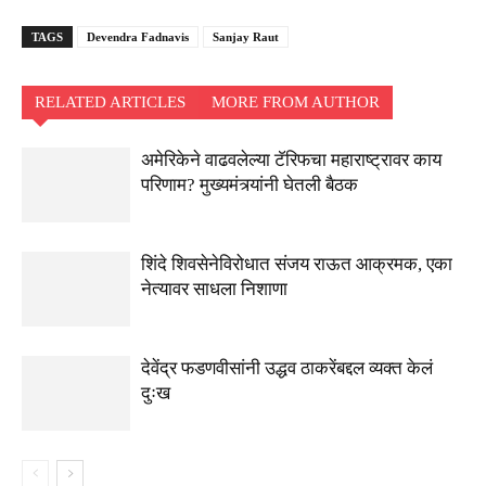
TAGS
Devendra Fadnavis
Sanjay Raut
RELATED ARTICLES
MORE FROM AUTHOR
अमेरिकेने वाढवलेल्या टॅरिफचा महाराष्ट्रावर काय
परिणाम? मुख्यमंत्र्यांनी घेतली बैठक
शिंदे शिवसेनेविरोधात संजय राऊत आक्रमक, एका
नेत्यावर साधला निशाणा
देवेंद्र फडणवीसांनी उद्धव ठाकरेंबद्दल व्यक्त केलं
दुःख