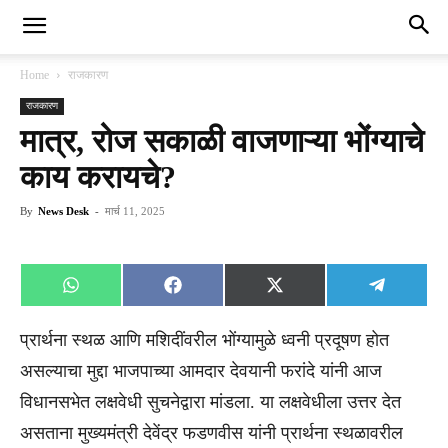
Home
राजकारण
राजकारण
मात्र, रोज सकाळी वाजणाऱ्या भोंग्याचे
काय करायचे?
By
News Desk
-
मार्च 11, 2025
Share
Share
Share
Share
WhatsApp
Facebook
X
Telegra
on
on
on
on
(Twitter)
प्रार्थना स्थळ आणि मशिदींवरील भोंग्यामुळे ध्वनी प्रदूषण होत
असल्याचा मुद्दा भाजपाच्या आमदार देवयानी फरांदे यांनी आज
विधानसभेत लक्षवेधी सुचनेद्वारा मांडला. या लक्षवेधीला उत्तर देत
असताना मुख्यमंत्री देवेंद्र फडणवीस यांनी प्रार्थना स्थळावरील