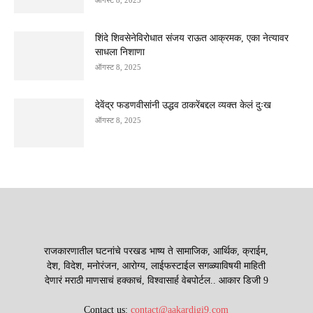
शिंदे शिवसेनेविरोधात संजय राऊत आक्रमक, एका नेत्यावर
साधला निशाणा
ऑगस्ट 8, 2025
देवेंद्र फडणवीसांनी उद्धव ठाकरेंबद्दल व्यक्त केलं दुःख
ऑगस्ट 8, 2025
राजकारणातील घटनांचे परखड भाष्य ते सामाजिक, आर्थिक, क्राईम,
देश, विदेश, मनोरंजन, आरोग्य, लाईफस्टाईल सगळ्याविषयी माहिती
देणारं मराठी माणसाचं हक्काचं, विश्वासार्ह वेबपोर्टल.. आकार डिजी 9
Contact us:
contact@aakardigi9.com