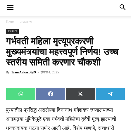
Home
राजकारण
राजकारण
गर्भवती महिला मृत्यूप्रकरणी
मुख्यमंत्र्यांचा महत्त्वपूर्ण निर्णय! उच्च
स्तरीय समिती करणार चौकशी
By
Team AakarDigi9
-
एप्रिल 4, 2025
Share
Share
Share
Share
WhatsApp
Facebook
X
Telegra
on
on
on
on
(Twitter)
पुण्यातील प्रसिद्ध असलेल्या दिनानाथ मंगेशकर रुग्णालयाच्या
आडमुठ्या भूमिकेमुळे एका गर्भवती महिलेचा दुर्दैवी मृत्यू झाल्याची
धक्कादायक घटना समोर आली आहे. विशेष म्हणजे, सत्ताधारी