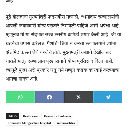
आहे.”
पुढे बोलताना मुख्यमंत्री फडणवीस म्हणाले, “धर्मादाय रूग्णालयांनी
आपली जबाबदारी योग्य प्रकारे निभावली पाहिजे अशी अपेक्षा आहे.
म्हणूनच मी या संदर्भात उच्च स्तरीय कमिटी तयार केली आहे. जी या
घटनेचा तपास करेलच. पैशांची चिंता न करता रूग्णालयाने त्यांना
ॲडमिट करून घेणे गरजेचे होते. मुख्यमंत्री कक्षाने देखील लक्ष
घातले मात्र रूग्णालाय प्रशासनाने योग्य प्रतिसाद दिला नाही.
त्यामुळे पुन्हा असे प्रकार घडू नये म्हणून कडक कारवाई करण्याचा
आमचा मानस आहे.
Share
Share
Share
Share
WhatsApp
Facebook
X
Telegra
on
on
on
on
(Twitter)
TAGS
Death case
Devendra Fadnavis
Dinanath Mangeshkar hospital
maharashtra