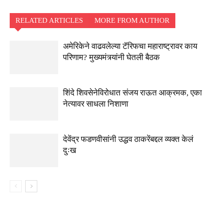
RELATED ARTICLES
MORE FROM AUTHOR
अमेरिकेने वाढवलेल्या टॅरिफचा महाराष्ट्रावर काय
परिणाम? मुख्यमंत्र्यांनी घेतली बैठक
शिंदे शिवसेनेविरोधात संजय राऊत आक्रमक, एका
नेत्यावर साधला निशाणा
देवेंद्र फडणवीसांनी उद्धव ठाकरेंबद्दल व्यक्त केलं
दुःख