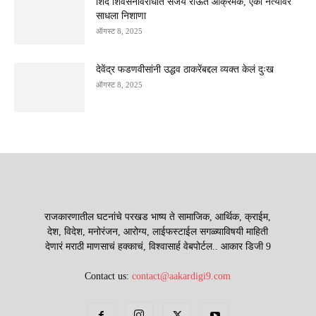
शिंदे शिवसेनेविरोधात संजय राऊत आक्रमक, एका नेत्यावर
साधला निशाणा
ऑगस्ट 8, 2025
देवेंद्र फडणवीसांनी उद्धव ठाकरेंबद्दल व्यक्त केलं दुःख
ऑगस्ट 8, 2025
राजकारणातील घटनांचे परखड भाष्य ते सामाजिक, आर्थिक, क्राईम,
देश, विदेश, मनोरंजन, आरोग्य, लाईफस्टाईल सगळ्याविषयी माहिती
देणारं मराठी माणसाचं हक्काचं, विश्वासार्ह वेबपोर्टल.. आकार डिजी 9
Contact us:
contact@aakardigi9.com