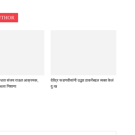
UTHOR
विरोधात संजय राऊत आक्रमक,
देवेंद्र फडणवीसांनी उद्धव ठाकरेंबद्दल व्यक्त केलं
ाधला निशाणा
दुःख