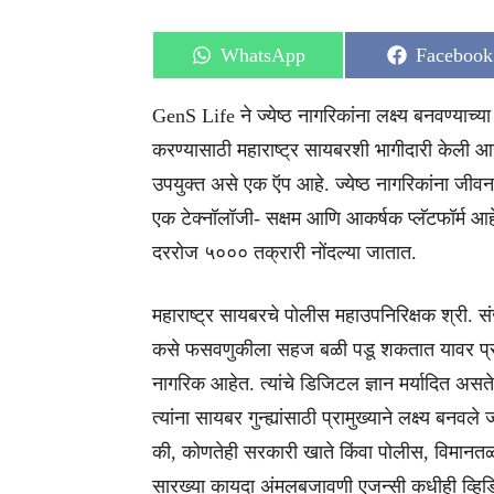
Share
Share
WhatsApp
Facebook
on
on
GenS Life ने ज्येष्ठ नागरिकांना लक्ष्य बनवण्याच्या
करण्यासाठी महाराष्ट्र सायबरशी भागीदारी केली आहे
उपयुक्त असे एक ऍप आहे. ज्येष्ठ नागरिकांना जीवना
एक टेक्नॉलॉजी- सक्षम आणि आकर्षक प्लॅटफॉर्म आहे. 
दररोज ५००० तक्रारी नोंदल्या जातात.
महाराष्ट्र सायबरचे पोलीस महाउपनिरिक्षक श्री. स
कसे फसवणुकीला सहज बळी पडू शकतात यावर प्रकाश 
नागरिक आहेत. त्यांचे डिजिटल ज्ञान मर्यादित असते
त्यांना सायबर गुन्ह्यांसाठी प्रामुख्याने लक्ष्य बन
की, कोणतेही सरकारी खाते किंवा पोलीस, विमानतळ
सारख्या कायदा अंमलबजावणी एजन्सी कधीही व्हि