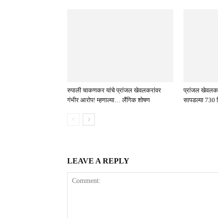
रुपाली चाकणकर यांचे प्रांजल खेवलकरांवर
प्रांजल खेवलकर 
गंभीर आरोप! म्हणाल्या… लैंगिक शोषण
सापडल्या 730 क
LEAVE A REPLY