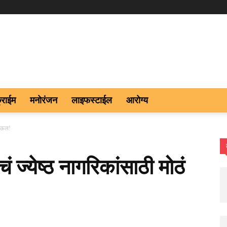
्राईम
मनोरंजन
लाइफस्टाईल
आरोग्य
पाऊल!
 ज्येष्ठ नागरिकांसाठी मोठं