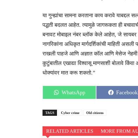
या गुन्ह्यांचा सामना करताना काय करावे याबद्दल सल्
पद्धती बदलत आहेत. त्यामुळे जागरूकता ही बचावाच
बनावट मोबाइल नंबर ब्लॉक केले आहेत, जे सायबर गुन
नागरिकांना अधिकृत मार्गदर्शिकांची माहिती असली प
राखली पाहजे आणि अज्ञात कॉल आणि मेसेज नेहमी 
कुटुंबातील एखाद्या विश्वासू माणसाशी बोलावे किं
धोक्यांवर मात करू शकतो.”
Share
Share
WhatsApp
Facebook
on
on
TAGS
Cyber crime
Old citizens
RELATED ARTICLES
MORE FROM A