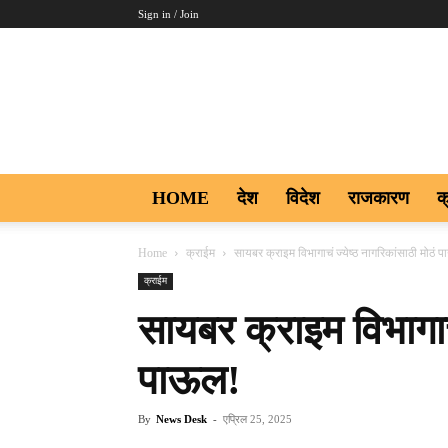
Sign in / Join
Aakar
Digi9
HOME
देश
विदेश
राजकारण
क
Home
क्राईम
सायबर क्राइम विभागाचं ज्येष्ठ नागरिकांसाठी मोठं 
क्राईम
सायबर क्राइम विभागाचं
पाऊल!
By
News Desk
-
एप्रिल 25, 2025