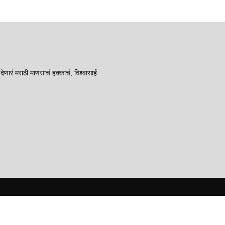
रं मराठी माणसाचं हक्काचं, विश्वासार्ह