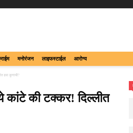
्राईम
मनोरंजन
लाइफस्टाईल
आरोग्य
लीत हवा कुणाची?
 कांटे की टक्कर! दिल्लीत