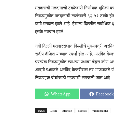
मतदारांची मतदानाची टक्केवारी निर्णायक भूमिका 
निवडणुकीत मतदानाची टक्केवारी ६२.५९ टक्के होत
कमी मतदान झाले आहे. ईशान्य दिल्लीत सर्वाधिक ६३
इतके मतदान झाले.
नवी दिल्ली मतदारसंघात दिल्लीचे मुख्यमंत्री अरव
संदीप दीक्षित यांच्यात स्पर्धा होत आहे. अरविंद के
प्रत्येक निवडणुकीत त्या-त्या पक्षाचा चेहरा क
आदमी पक्षाकडे अरविंद केजरीवाल तर भाजपकडे पंतप्
निवडणूक दोघांसाठी महत्वाची समजली जात आहे.
Share
Share
WhatsApp
Facebook
on
on
TAGS
Delhi
Election
politics
Vidhansabha