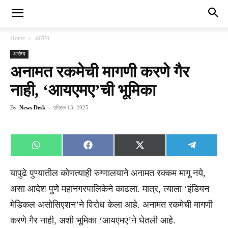
Home
आरोग्य
आरोग्य
अनामत रकमेची मागणी करणे गैर
नाही, ‘आयएमए’ची भूमिका
By
News Desk
-
एप्रिल 13, 2025
Share
Share
Share
Share
WhatsApp
Facebook
X
Telegra
on
on
on
on
(Twitter)
यापुढे पुण्यातील कोणत्याही रुग्णालयाने अनामत रक्कम मागू नये,
असा आदेश पुणे महानगरपालिकेने काढला. मात्र, त्याला ‘इंडियन
मेडिकल असोसिएशन’ने विरोध केला आहे. अनामत रकमेची मागणी
करणे गैर नाही, अशी भूमिका ‘आयएमए’ने घेतली आहे.