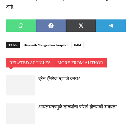
आहे.
Share
Share
Share
Share
WhatsApp
Facebook
X
Telegra
on
on
on
on
(Twitter)
TAGS
Dinanath Mangeshkar hospital
IMM
RELATED ARTICLES
MORE FROM AUTHOR
ब्रेन हॅमरेज म्हणजे काय?
आयलयनरमुळे डोळ्यांना संसर्ग होण्याची शक्यता