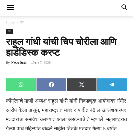
Home
देश
देश
राहुल गांधी यांची चिप चोरीला आणि
हार्डडिस्क करप्ट
By
News Desk
-
ऑगस्ट 7, 2025
Share
Share
Share
Share
WhatsApp
Facebook
X
Telegra
on
on
on
on
(Twitter)
काँग्रेसचे माजी अध्यक्ष राहुल गांधी यांनी निवडणूक आयोगावर गंभीर
आरोप केला असून, महाराष्ट्रात मतदार यादीत 40 लाख संशयास्पद
मतदारांचा समावेश करण्यात आला असल्याचे ते म्हणाले. महाराष्ट्रात
गेल्या पाच महिन्यांत वाढले नाहीत तितके मतदार गेल्या 5 वर्षात