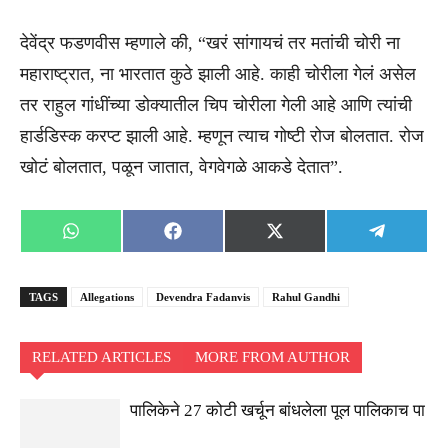
देवेंद्र फडणवीस म्हणाले की, “खरं सांगायचं तर मतांची चोरी ना
महाराष्ट्रात, ना भारतात कुठे झाली आहे. काही चोरीला गेलं असेल
तर राहुल गांधींच्या डोक्यातील चिप चोरीला गेली आहे आणि त्यांची
हार्डडिस्क करप्ट झाली आहे. म्हणून त्याच गोष्टी रोज बोलतात. रोज
खोटं बोलतात, पळून जातात, वेगवेगळे आकडे देतात”.
Share
Share
Share
Share
WhatsApp
Facebook
X
Telegra
on
on
on
on
(Twitter)
TAGS
Allegations
Devendra Fadanvis
Rahul Gandhi
RELATED ARTICLES
MORE FROM AUTHOR
पालिकेने 27 कोटी खर्चून बांधलेला पूल पालिकाच पा