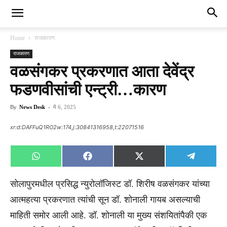
Home
राजकारण
राजकारण
वळसंगकर प्रकरणात आता देवेंद्र
फडणवीसांची एन्ट्री…कारण
By
News Desk
-
मे 6, 2025
xr:d:DAFFuQ1RO2w:174,j:30841316958,t:22071516
Share
Share
Share
Share
WhatsApp
Facebook
X
Telegra
on
on
on
on
(Twitter)
सोलापुरमधील प्रसिद्ध न्युरोलॉजिस्ट डॉ. शिरीष वळसंगकर यांच्या
आत्महत्या प्रकरणात त्यांची सून डॉ. शोनाली गायब असल्याची
माहिती समोर आली आहे. डॉ. शोनाली या मुख्य संशयितांपैकी एक