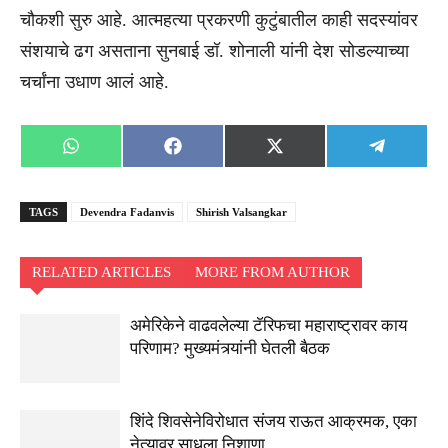
चौकशी सुरु आहे. आत्महत्या प्रकरणी कुटुंबातील काही सदस्यांवर
संशयाचे ढग असताना सुनबाई डॉ. शोनाली यांनी देश सोडल्याच्या
चर्चांना उधाण आलं आहे.
Share
Share
Share
Share
WhatsApp
Facebook
X
Telegra
on
on
on
on
(Twitter)
TAGS
Devendra Fadanvis
Shirish Valsangkar
RELATED ARTICLES
MORE FROM AUTHOR
अमेरिकेने वाढवलेल्या टॅरिफचा महाराष्ट्रावर काय
परिणाम? मुख्यमंत्र्यांनी घेतली बैठक
शिंदे शिवसेनेविरोधात संजय राऊत आक्रमक, एका
नेत्यावर साधला निशाणा