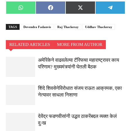
Share
Share
Share
Share
WhatsApp
Facebook
X
Telegra
on
on
on
on
(Twitter)
TAGS
Devendra Fadanvis
Raj Thackeray
Uddhav Thackeray
RELATED ARTICLES
MORE FROM AUTHOR
अमेरिकेने वाढवलेल्या टॅरिफचा महाराष्ट्रावर काय
परिणाम? मुख्यमंत्र्यांनी घेतली बैठक
शिंदे शिवसेनेविरोधात संजय राऊत आक्रमक, एका
नेत्यावर साधला निशाणा
देवेंद्र फडणवीसांनी उद्धव ठाकरेंबद्दल व्यक्त केलं
दुःख