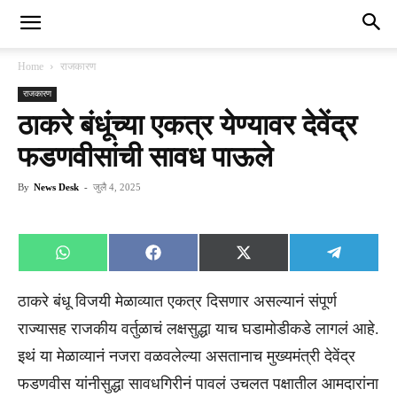
Home
राजकारण
राजकारण
ठाकरे बंधूंच्या एकत्र येण्यावर देवेंद्र
फडणवीसांची सावध पाऊले
By
News Desk
-
जुलै 4, 2025
Share
Share
Share
Share
WhatsApp
Facebook
X
Telegra
on
on
on
on
(Twitter)
ठाकरे बंधू विजयी मेळाव्यात एकत्र दिसणार असल्यानं संपूर्ण
राज्यासह राजकीय वर्तुळाचं लक्षसुद्धा याच घडामोडीकडे लागलं आहे.
इथं या मेळाव्यानं नजरा वळवलेल्या असतानाच मुख्यमंत्री देवेंद्र
फडणवीस यांनीसुद्धा सावधगिरीनं पावलं उचलत पक्षातील आमदारांना