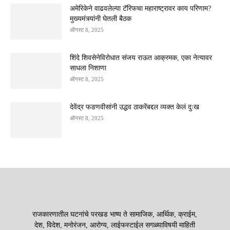
अमेरिकेने वाढवलेल्या टॅरिफचा महाराष्ट्रावर काय परिणाम?
मुख्यमंत्र्यांनी घेतली बैठक
ऑगस्ट 8, 2025
शिंदे शिवसेनेविरोधात संजय राऊत आक्रमक, एका नेत्यावर
साधला निशाणा
ऑगस्ट 8, 2025
देवेंद्र फडणवीसांनी उद्धव ठाकरेंबद्दल व्यक्त केलं दुःख
ऑगस्ट 8, 2025
राजकारणातील घटनांचे परखड भाष्य ते सामाजिक, आर्थिक, क्राईम,
देश, विदेश, मनोरंजन, आरोग्य, लाईफस्टाईल सगळ्याविषयी माहिती