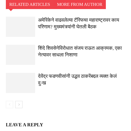
RELATED ARTICLES
MORE FROM AUTHOR
अमेरिकेने वाढवलेल्या टॅरिफचा महाराष्ट्रावर काय
परिणाम? मुख्यमंत्र्यांनी घेतली बैठक
शिंदे शिवसेनेविरोधात संजय राऊत आक्रमक, एका
नेत्यावर साधला निशाणा
देवेंद्र फडणवीसांनी उद्धव ठाकरेंबद्दल व्यक्त केलं
दुःख
LEAVE A REPLY