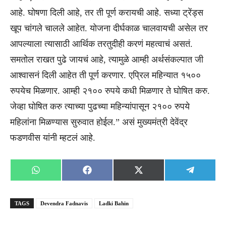
आहे. घोषणा दिली आहे, तर ती पूर्ण करायची आहे. सध्या ट्रेंड्स
खूप चांगले चालले आहेत. योजना दीर्घकाळ चालवायची असेल तर
आपल्याला त्यासाठी आर्थिक तरतुदीही करणं महत्वाचं असतं.
समतोल राखत पुढे जायचं आहे, त्यामुळे आम्ही अर्थसंकल्पात जी
आश्वासनं दिली आहेत ती पूर्ण करणार. एप्रिल महिन्यात १५००
रुपयेच मिळणार. आम्ही २१०० रुपये कधी मिळणार ते घोषित करु.
जेव्हा घोषित करु त्याच्या पुढच्या महिन्यांपासून २१०० रुपये
महिलांना मिळण्यास सुरुवात होईल.” असं मुख्यमंत्री देवेंद्र
फडणवीस यांनी म्हटलं आहे.
Share
Share
Share
Share
WhatsApp
Facebook
X
Telegra
on
on
on
on
(Twitter)
TAGS
Devendra Fadnavis
Ladki Bahin