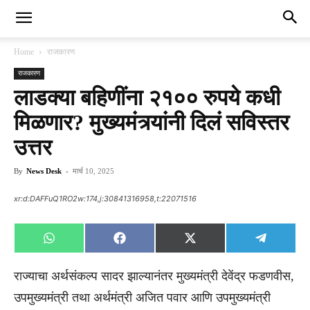
Home
राजकारण
राजकारण
लाडक्या बहिणींना २१०० रुपये कधी
मिळणार? मुख्यमंत्र्यांनी दिलं सविस्तर
उत्तर
By
News Desk
-
मार्च 10, 2025
xr:d:DAFFuQ1RO2w:174,j:30841316958,t:22071516
Share
Share
Share
Share
WhatsApp
Facebook
X
Telegra
on
on
on
on
(Twitter)
राज्याचा अर्थसंकल्प सादर झाल्यानंतर मुख्यमंत्री देवेंद्र फडणवीस,
उपमुख्यमंत्री तथा अर्थमंत्री अजित पवार आणि उपमुख्यमंत्री