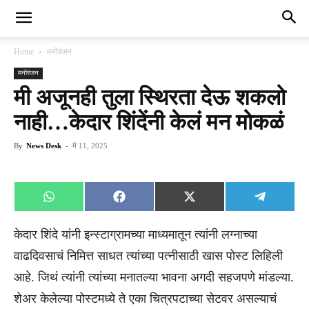
Home
मनोरंजन
मनोरंजन
मी अजूनही तुला स्थिरता देऊ शकलो
नाही…केदार शिंदेंनी केलं मन मोकळं
By
News Desk
-
मे 11, 2025
Share
Share
Share
Share
WhatsApp
Facebook
X
Telegra
on
on
on
on
(Twitter)
केदार शिंदे यांनी इन्स्टाग्रामच्या माध्यमातून त्यांनी लग्नाच्या
वाढदिवसाचं निमित्त साधत त्यांच्या पत्नीसाठी खास पोस्ट लिहिली
आहे. जिथं त्यांनी त्यांच्या मनातल्या भावना अगदी सहजपणे मांडल्या.
शेअर केलेल्या पोस्टमध्ये ते एका चित्रपटाच्या सेटवर असल्याचं