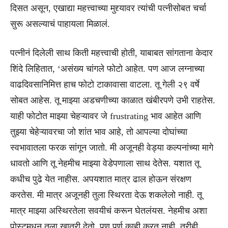
दिसत असून, एखाद्या महत्त्वाच्या मुद्द्यावर त्यांची पत्नीसोबत चर्चा
सुरू असल्याचं पाहायला मिळालं.
पत्नीनं दिलेली साथ किती महत्त्वाची होती, याबाबत सांगताना केदार
शिंदे लिहितात, ‘असंख्य चांगले फोटो आहेत. पण आज लग्नाच्या
वाढदिवसानिमित्त हाच फोटो टाकावासा वाटला. तू गेली २९ वर्षे
सोबत आहेस. तू माझ्या अडचणीच्या काळात खंबीरपणे उभी राहतेस.
याही फोटोत माझ्या चेहऱ्यावर जे frustrating भाव आहेत आणि
तुझ्या चेहेऱ्यावरचा जो शांत भाव आहे, तो आपल्या दोघांच्या
स्वभावातला फरक सांगून जातो. मी अजूनही वेड्या कल्पनांच्या मागे
धावतो आणि तू नेहमीच माझ्या वेडेपणाला साथ देतेस. यशात तू
कधीच पुढे येत नाहीस. अपयशात मात्र ढाल होऊन संरक्षण
करतेस. मी मात्र अजूनही तुला स्थिरता देऊ शकलेलो नाही. तू
मात्र माझ्या अस्थिरतेला सवयीचं करून घेतलंयस. नेहमीच अशा
पोस्टमधून तुला खात्री देतो. पण पुर्ण काही करत नाही. तरीही