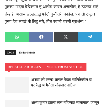
पुढच्या माझ्या वेडेपणात तू अशीच सोबत असशील, हे ठाऊक आहे.
तेव्हाही असाच working फोटो कुणीतरी काढेल. पण तो टाकून
पुन्हा हेच सगळं मी लिहू नये, हीच स्वामी चरणी प्रार्थना.’
Share
Share
Share
Share
WhatsApp
Facebook
X
Telegra
on
on
on
on
(Twitter)
TAGS
Kedar Shinde
RELATED ARTICLES
MORE FROM AUTHOR
अफवा की सत्य? तारक मेहता मालिकेतील हा
प्रसिद्ध अभिनेता सोडणार मालिका
अक्षय कुमार झाला सात महिन्यात मालामाल, जाणून