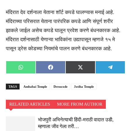
मंदिरात देव दर्शनाला येताना शॉर्ट कपडे घालण्यास मनाई आहे.
मंदिराच्या परिसरात येताना पारंपरिक कपडे आणि संपूर्ण शरीर
झाकले जाईल असेच कपडे घालून प्रवेश करणे बंधनकारक आहे.
मंदिरात दर्शनासाठी येणाऱ्या भाविकांना उद्यापासून म्हणजे १५ मे
पासून ड्रेस कोडच्या नियमांचे पालन करणे बंधनकारक आहे.
Share
Share
Share
Share
WhatsApp
Facebook
X
Telegra
on
on
on
on
(Twitter)
TAGS
Ambabai Temple
Dresscode
Jotiba Temple
RELATED ARTICLES
MORE FROM AUTHOR
भोजपुरी अभिनेत्याची हिंदी-मराठी वादात उडी,
म्हणाला जीव गेला तरी…