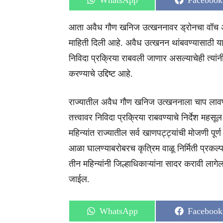
WhatsApp
Facebook
on
on
आता अवैध गौण खनिज उत्खननावर ड्रोनचा वॉच असण
माहिती दिली आहे. अवैध उत्खनन थांबवण्यासाठी या
निविदा प्रक्रिया राबवली जाणार असल्याचेही त्यांनी 
करण्याचे उद्दिष्ट आहे.
राज्यातील अवैध गौण खनिज उत्खननाला चाप लावण्यासा
तत्त्वावर निविदा प्रक्रिया राबवण्याचे निर्देश महसू
महिन्यांत राज्यातील सर्व खाणपट्ट्यांची मोजणी पूर्
आळा घालण्याबरोबरच कृत्रिम वाळू निर्मिती प्रकल्प
तीन महिन्यांनी जिल्हाधिकाऱ्यांना सादर करावी 
जाईल.
Share
Share
WhatsApp
Facebook
on
on