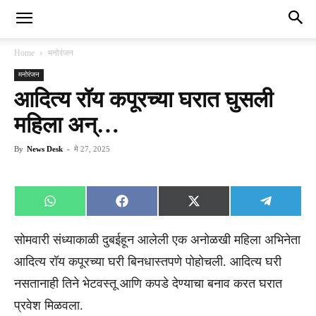
Home
मनोरंजन
मनोरंजन
आदित्य रॉय कपूरच्या घरात घुसली
महिला अन्…
By
News Desk
-
मे 27, 2025
Share
Share
Share
Share
WhatsApp
Facebook
X
Telegra
on
on
on
on
(Twitter)
सोमवारी संध्याकाळी दुबईहून आलेली एक अनोळखी महिला अभिनेता
आदित्य रॉय कपूरच्या घरी बिनधास्तपणे पोहोचली. आदित्य घरी
नसतानाही तिने भेटवस्तू आणि कपडे देण्याचा बनाव करत घरात
प्रवेश मिळवला.