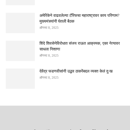
अमेरिकेने वाढवलेल्या टॅरिफचा महाराष्ट्रावर काय परिणाम?
मुख्यमंत्र्यांनी घेतली बैठक
ऑगस्ट 8, 2025
शिंदे शिवसेनेविरोधात संजय राऊत आक्रमक, एका नेत्यावर
साधला निशाणा
ऑगस्ट 8, 2025
देवेंद्र फडणवीसांनी उद्धव ठाकरेंबद्दल व्यक्त केलं दुःख
ऑगस्ट 8, 2025