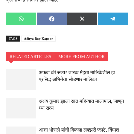
Share
Share
Share
Share
WhatsApp
Facebook
X
Telegra
on
on
on
on
(Twitter)
TAGS
Aditya Roy Kapoor
RELATED ARTICLES
MORE FROM AUTHOR
अफवा की सत्य? तारक मेहता मालिकेतील हा
प्रसिद्ध अभिनेता सोडणार मालिका
अक्षय कुमार झाला सात महिन्यात मालामाल, जाणून
घ्या सत्य
आशा भोसले यांनी विकला लक्झरी फ्लॅट, किंमत