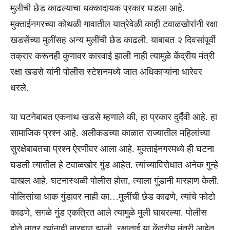
मुलीची छेड काढल्याचा धक्कादायक प्रकार घडला आहे.
मुक्ताईनगरच्या कोथळी गावातील यात्रेवेळी काही टवाळखोरांनी रक्षा
खडसेंच्या मुलींसह अन्य मुलींची छेड काढली. याबाबत २ दिवसांपूर्वी
तक्रार करूनही कुणावर कारवाई झाली नाही त्यामुळे केंद्रीय मंत्री
रक्षा खडसे यांनी पोलीस स्टेशनमध्ये जात अधिकाऱ्यांना धारेवर
धरले.
या घटनेबाबत एकनाथ खडसे म्हणाले की, हा प्रकार दुर्दैवी आहे. हा
सामाजिक प्रश्न आहे. अलीकडच्या काळात राज्यातील महिलांच्या
सुरक्षेबाबतचा प्रश्न ऐरणीवर आला आहे. मुक्ताईनगरमध्ये ही घटना
घडली त्यातील हे टवाळखोर गुंड आहेत. त्यांच्याविरोधात अनेक गुन्हे
दाखल आहे. घटनास्थळी पोलीस होता, त्याला गुंडानी मारहाण केली.
पोलिसांचा धाक गुंडावर नाही का…मुलींची छेड काढणे, त्यांचे फोटो
काढणे, सगळे गुंड एकत्रित आले त्यामुळे मुली घाबरल्या. पोलीस
होते मात्र त्यांनाही मारहाण झाली. रक्षाताई या केंद्रीय मंत्री आहेत