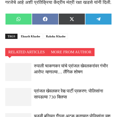
गरजेचे आहे अशी प्रतिक्रिया केंद्रीय मंत्री रक्षा खडसे यांनी दिली.
Share
Share
Share
Share
WhatsApp
Facebook
X
Telegra
on
on
on
on
(Twitter)
TAGS
Eknath Khadse
Raksha Khadse
RELATED ARTICLES
MORE FROM AUTHOR
रुपाली चाकणकर यांचे प्रांजल खेवलकरांवर गंभीर
आरोप! म्हणाल्या… लैंगिक शोषण
प्रांजल खेवलकर रेव्ह पार्टी प्रकरण: पोलिसांना
सापडल्या 730 क्लिप्स
चड्डी बनियन गँगला अटक करण्यात पोलिसांना यश