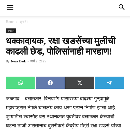
Home
क्राईम
क्राईम
धक्कादायक, रक्षा खडसेंच्या मुलीची
काढली छेड, पोलिसांनाही मारहाण!
By
News Desk
-
मार्च 2, 2025
Share
Share
Share
Share
WhatsApp
Facebook
X
Telegra
on
on
on
on
(Twitter)
जळगाव – बलात्कार, विनयभंग यासारख्या वाढत्या गुन्ह्यामुळे
महाराष्ट्रात नेमकं चाललंय काय असा प्रश्न निर्माण झाला आहे.
पुण्यातील स्वारगेट बस स्थानकात युवतीवर बलात्कार केल्याची
घटना ताजी असतानाच दुसरीकडे केंद्रीय मंत्री रक्षा खडसे यांच्या