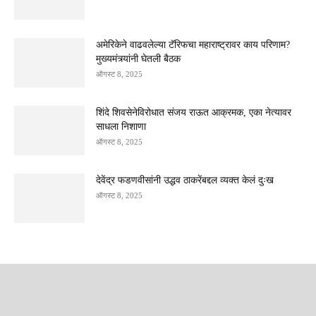
अमेरिकेने वाढवलेल्या टॅरिफचा महाराष्ट्रावर काय परिणाम?
मुख्यमंत्र्यांनी घेतली बैठक
ऑगस्ट 8, 2025
शिंदे शिवसेनेविरोधात संजय राऊत आक्रमक, एका नेत्यावर
साधला निशाणा
ऑगस्ट 8, 2025
देवेंद्र फडणवीसांनी उद्धव ठाकरेंबद्दल व्यक्त केलं दुःख
ऑगस्ट 8, 2025