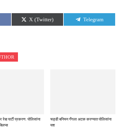
Share
Share
X (Twitter)
Telegram
on
on
UTHOR
रेव्ह पार्टी प्रकरण: पोलिसांना
चड्डी बनियन गँगला अटक करण्यात पोलिसांना
्लिप्स
यश