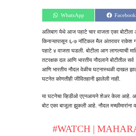
Share
Share
WhatsApp
Facebook
on
on
अलिबाग येथे आज पहाटे चार वाजता एका बोटीला 
किनाऱ्यापासून ६-७ नॉटिकल मैल अंतरावर राकेश गण
पहाटे ४ वाजता घडली. बोटीला आग लागल्याची म
तटरक्षक दल आणि भारतीय नौदलाने बोटीतील सर्व १८
आणि भारतीय नौदल वेळीच घटनास्थळी दाखल झाले. 
घटनेत कोणतीही जीवितहानी झालेली नाही.
या घटनेचा व्हिडीओ एएनआयने शेअर केला आहे. आगीन
बोट एका बाजूला झुकली आहे. नौदल मच्छीमारांना
#WATCH
| MAHARA