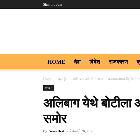
Sign in / Join
Aakar
Digi9
HOME
देश
विदेश
राजकारण
क
Home
क्राईम
अलिबाग येथे बोटीला आग, बचावकार्याचा व्हिडिओ स
क्राईम
अलिबाग येथे बोटीला 
समोर
By
News Desk
-
फेब्रुवारी 28, 2025