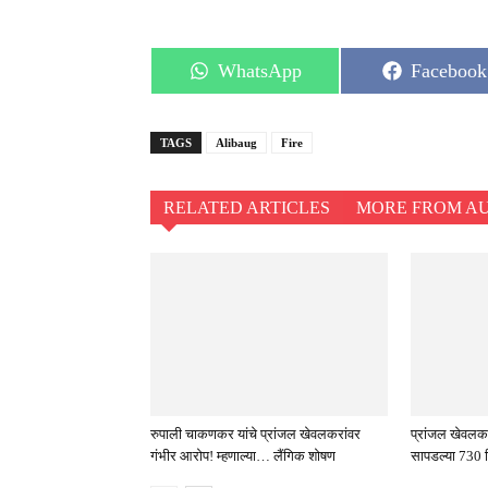
Share
Share
WhatsApp
Facebook
on
on
TAGS
Alibaug
Fire
RELATED ARTICLES
MORE FROM A
रुपाली चाकणकर यांचे प्रांजल खेवलकरांवर
प्रांजल खेवलकर 
गंभीर आरोप! म्हणाल्या… लैंगिक शोषण
सापडल्या 730 क