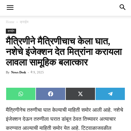
Home
क्राईम
क्राईम
मैत्रिणीने मैत्रिणीचाच केला घात,
नशेचे इंजेक्शन देत मित्रांना करायला
लावला सामूहिक बलात्कार
By
News Desk
-
मे 9, 2025
Share
Share
Share
Share
WhatsApp
Facebook
X
Telegra
on
on
on
on
(Twitter)
मैत्रिणीनेच तरुणीचा घात केल्याची माहिती समोर आली आहे. नशेचे
इंजेक्शन देऊन तरुणीला घरात डांबून ठेवत तिच्यावर अत्याचार
करण्यात आल्याची माहिती समोर येत आहे. टिटवाळाजवळील