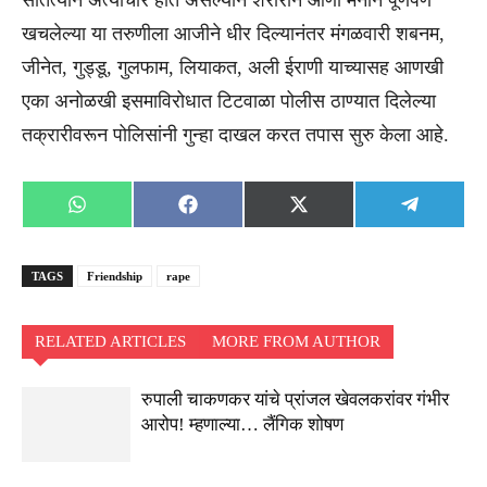
सातत्याने अत्याचार होत असल्याने शरीराने आणी मनाने पूर्णपणे
खचलेल्या या तरुणीला आजीने धीर दिल्यानंतर मंगळवारी शबनम,
जीनेत, गुड्डू, गुलफाम, लियाकत, अली ईराणी याच्यासह आणखी
एका अनोळखी इसमाविरोधात टिटवाळा पोलीस ठाण्यात दिलेल्या
तक्रारीवरून पोलिसांनी गुन्हा दाखल करत तपास सुरु केला आहे.
Share
Share
Share
Share
WhatsApp
Facebook
X
Telegra
on
on
on
on
(Twitter)
TAGS
Friendship
rape
RELATED ARTICLES
MORE FROM AUTHOR
रुपाली चाकणकर यांचे प्रांजल खेवलकरांवर गंभीर
आरोप! म्हणाल्या… लैंगिक शोषण