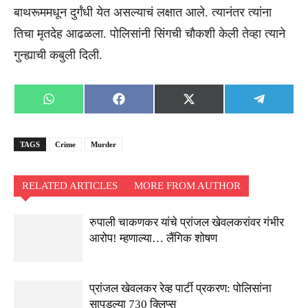
बाथरूममधून दुर्गंधी येत असल्याचं लक्षात आले. त्यानंतर त्यांना
तिचा मृतदेह आढळला. पोलिसांनी सिंगची चौकशी केली तेव्हा त्याने
गुन्ह्याची कबुली दिली.
Share
Share
Share
Share
WhatsApp
Facebook
X
Telegra
on
on
on
on
(Twitter)
TAGS
Crime
Murder
RELATED ARTICLES
MORE FROM AUTHOR
रुपाली चाकणकर यांचे प्रांजल खेवलकरांवर गंभीर
आरोप! म्हणाल्या… लैंगिक शोषण
प्रांजल खेवलकर रेव्ह पार्टी प्रकरण: पोलिसांना
सापडल्या 730 क्लिप्स