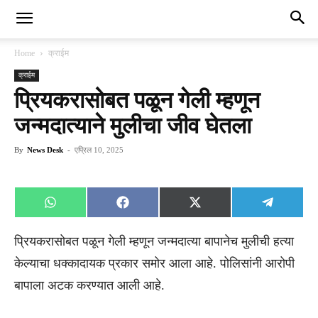
Home
क्राईम
क्राईम
प्रियकरासोबत पळून गेली म्हणून
जन्मदात्याने मुलीचा जीव घेतला
By
News Desk
-
एप्रिल 10, 2025
Share
Share
Share
Share
WhatsApp
Facebook
X
Telegra
on
on
on
on
(Twitter)
प्रियकरासोबत पळून गेली म्हणून जन्मदात्या बापानेच मुलीची हत्या
केल्याचा धक्कादायक प्रकार समोर आला आहे. पोलिसांनी आरोपी
बापाला अटक करण्यात आली आहे.