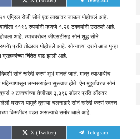
X (Twitter)
Telegram
on
on
 २१ एप्रिल रोजी सोनं एक लाखांवर जाऊन पोहोचलं आहे.
रुवातीला ११९६ रुपयांनी म्हणजे १.२६ टक्क्यांनी उसळले आहे.
पोहोचला आहे. त्याचबरोबर जीएसटीसह सोनं शुद्ध सोने
) प्रति तोळावर पोहोचले आहे. सोन्याच्या दराने आज पुन्हा
 ग्राहकांच्या चिंतेत वाढ झाली आहे.
 दिवशी सोनं खरेदी करणं शुभं मानलं जातं. मात्र त्याआधीच
 महिन्यापासून लग्नसराईला सुरूवात होते. ऐन मुहूर्तावरच सोनं
्यूचर्स २ टक्क्यांच्या तेजीसह ३,३९६ डॉलर प्रति औंसवर
ली घसरण यामुळं दुसऱ्या चलनाद्वारे सोनं खरेदी करणं स्वस्त
्याच्या किंमतीवर पडत असल्याचे समोर आले आहे.
Share
Share
X (Twitter)
Telegram
on
on