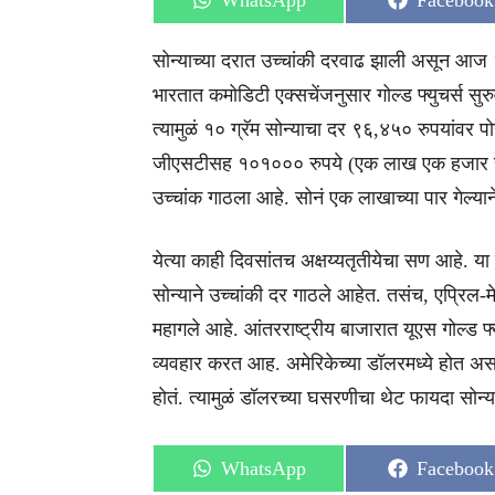
WhatsApp
Facebook
on
on
सोन्याच्या दरात उच्चांकी दरवाढ झाली असून आज
भारतात कमोडिटी एक्सचेंजनुसार गोल्ड फ्युचर्स सु
त्यामुळं १० ग्रॅम सोन्याचा दर ९६,४५० रुपयांवर 
जीएसटीसह १०१००० रुपये (एक लाख एक हजार रुपये
उच्चांक गाठला आहे. सोनं एक लाखाच्या पार गेल्याने
येत्या काही दिवसांतच अक्षय्यतृतीयेचा सण आहे. या
सोन्याने उच्चांकी दर गाठले आहेत. तसंच, एप्रिल-मे
महागले आहे. आंतरराष्ट्रीय बाजारात यूएस गोल्ड फ
व्यवहार करत आह. अमेरिकेच्या डॉलरमध्ये होत असले
होतं. त्यामुळं डॉलरच्या घसरणीचा थेट फायदा सोन
Share
Share
WhatsApp
Facebook
on
on