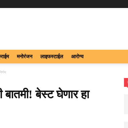
्राईम
मनोरंजन
लाइफस्टाईल
आरोग्य
िर्णय
 बातमी! बेस्ट घेणार हा