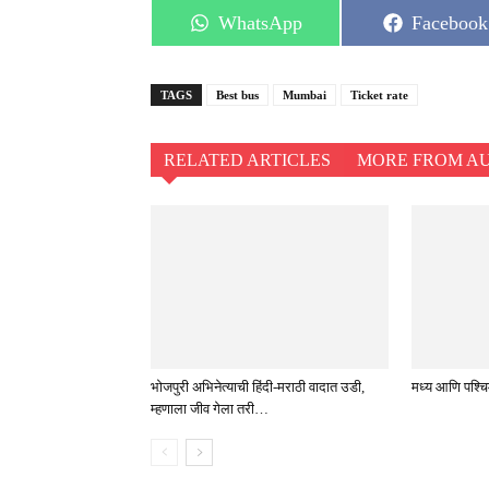
Share
Share
WhatsApp
Facebook
on
on
TAGS
Best bus
Mumbai
Ticket rate
RELATED ARTICLES
MORE FROM A
भोजपुरी अभिनेत्याची हिंदी-मराठी वादात उडी,
मध्य आणि पश्चिम 
म्हणाला जीव गेला तरी…