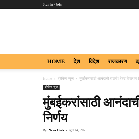
Sign in / Join
Aakar
Digi9
HOME
देश
विदेश
राजकारण
क
Home
ब्रेकिंग न्यूज
मुंबईकरांसाठी आनंदाची बातमी! बेस्ट घेणार हा न
ब्रेकिंग न्यूज
मुंबईकरांसाठी आनंदाची
निर्णय
By
News Desk
-
जून 14, 2025