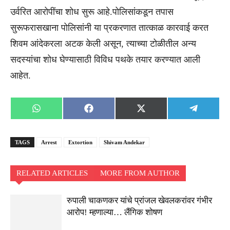
उर्वरित आरोपींचा शोध सुरू आहे.पोलिसांकडून तपास
सुरूफरासखाना पोलिसांनी या प्रकरणात तात्काळ कारवाई करत
शिवम आंदेकरला अटक केली असून, त्याच्या टोळीतील अन्य
सदस्यांचा शोध घेण्यासाठी विविध पथके तयार करण्यात आली
आहेत.
Share
Share
Share
Share
WhatsApp
Facebook
X
Telegra
on
on
on
on
(Twitter)
TAGS
Arrest
Extortion
Shivam Andekar
RELATED ARTICLES
MORE FROM AUTHOR
रुपाली चाकणकर यांचे प्रांजल खेवलकरांवर गंभीर
आरोप! म्हणाल्या… लैंगिक शोषण