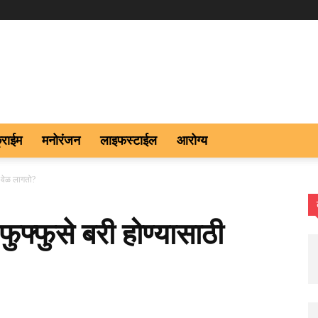
्राईम
मनोरंजन
लाइफस्टाईल
आरोग्य
ी वेळ लागतो?
फुफ्फुसे बरी होण्यासाठी