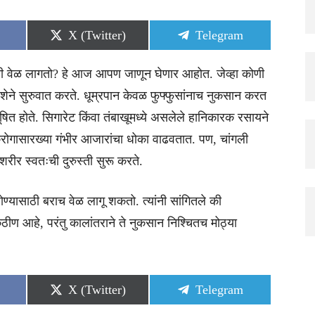
Share
Share
X (Twitter)
Telegram
on
on
किती वेळ लागतो? हे आज आपण जाणून घेणार आहोत. जेव्हा कोणी
 दिशेने सुरुवात करते. धूम्रपान केवळ फुफ्फुसांनाच नुकसान करत
दूषित होते. सिगारेट किंवा तंबाखूमध्ये असलेले हानिकारक रसायने
्करोगासारख्या गंभीर आजारांचा धोका वाढवतात. पण, चांगली
रीर स्वतःची दुरुस्ती सुरू करते.
 होण्यासाठी बराच वेळ लागू शकतो. त्यांनी सांगितले की
कठीण आहे, परंतु कालांतराने ते नुकसान निश्चितच मोठ्या
Share
Share
X (Twitter)
Telegram
on
on