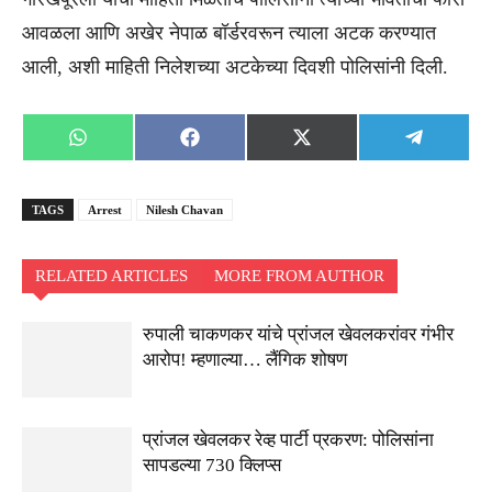
आवळला आणि अखेर नेपाळ बॉर्डरवरून त्याला अटक करण्यात
आली, अशी माहिती निलेशच्या अटकेच्या दिवशी पोलिसांनी दिली.
Share
Share
Share
Share
WhatsApp
Facebook
X
Telegra
on
on
on
on
(Twitter)
TAGS
Arrest
Nilesh Chavan
RELATED ARTICLES
MORE FROM AUTHOR
रुपाली चाकणकर यांचे प्रांजल खेवलकरांवर गंभीर
आरोप! म्हणाल्या… लैंगिक शोषण
प्रांजल खेवलकर रेव्ह पार्टी प्रकरण: पोलिसांना
सापडल्या 730 क्लिप्स