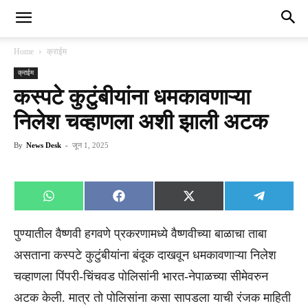
Home
क्राईम
क्राईम
कस्पटे कुटुंबीयांना धमकावणाऱ्या
निलेश चव्हाणला अशी झाली अटक
By
News Desk
-
जून 1, 2025
Share
Share
Share
Share
WhatsApp
Facebook
X
Telegra
on
on
on
on
(Twitter)
पुण्यातील वैष्णवी हगवणे प्रकरणामध्ये वैष्णवीच्या बाळाचा ताबा
असताना कस्पटे कुटुंबीयांना बंदूक दाखवून धमकावणाऱ्या निलेश
चव्हाणला पिंपरी-चिंचवड पोलिसांनी भारत-नेपाळच्या सीमेवरुन
अटक केली. मात्र तो पोलिसांना कसा सापडला याची रंजक माहिती