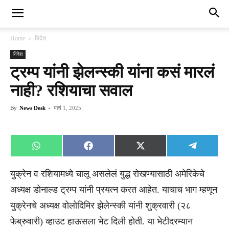
Home
विदेश
विदेश
ट्रम्प यांनी झेलन्स्की यांना कसं मारलं
नाही? रशियाचा सवाल
By
News Desk
-
मार्च 1, 2025
Share
Share
Share
Share
WhatsApp
Facebook
X
Telegra
on
on
on
on
(Twitter)
युक्रेन व रशियामध्ये चालू असलेलं युद्ध रोखण्यासाठी अमेरिकेचे
अध्यक्ष डोनाल्ड ट्रम्प यांनी प्रयत्न करत आहेत. याचाच भाग म्हणून
युक्रेनचे अध्यक्ष वोलोदिमिर झेलेन्स्की यांनी शुक्रवारी (२८
फेब्रुवारी) व्हाउट हाऊसला भेट दिली होती. या भेटीदरम्यान