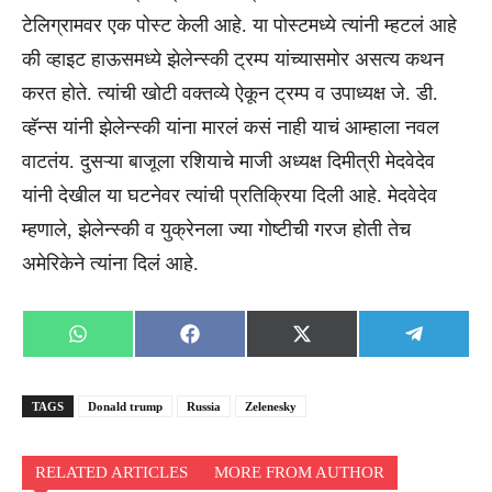
टेलिग्रामवर एक पोस्ट केली आहे. या पोस्टमध्ये त्यांनी म्हटलं आहे
की व्हाइट हाऊसमध्ये झेलेन्स्की ट्रम्प यांच्यासमोर असत्य कथन
करत होते. त्यांची खोटी वक्तव्ये ऐकून ट्रम्प व उपाध्यक्ष जे. डी.
व्हॅन्स यांनी झेलेन्स्की यांना मारलं कसं नाही याचं आम्हाला नवल
वाटतंय. दुसऱ्या बाजूला रशियाचे माजी अध्यक्ष दिमीत्री मेदवेदेव
यांनी देखील या घटनेवर त्यांची प्रतिक्रिया दिली आहे. मेदवेदेव
म्हणाले, झेलेन्स्की व युक्रेनला ज्या गोष्टीची गरज होती तेच
अमेरिकेने त्यांना दिलं आहे.
Share
Share
Share
Share
WhatsApp
Facebook
X
Telegra
on
on
on
on
(Twitter)
TAGS
Donald trump
Russia
Zelenesky
RELATED ARTICLES
MORE FROM AUTHOR