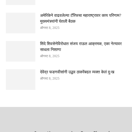
अमेरिकेने वाढवलेल्या टॅरिफचा महाराष्ट्रावर काय परिणाम?
मुख्यमंत्र्यांनी घेतली बैठक
ऑगस्ट 8, 2025
शिंदे शिवसेनेविरोधात संजय राऊत आक्रमक, एका नेत्यावर
साधला निशाणा
ऑगस्ट 8, 2025
देवेंद्र फडणवीसांनी उद्धव ठाकरेंबद्दल व्यक्त केलं दुःख
ऑगस्ट 8, 2025