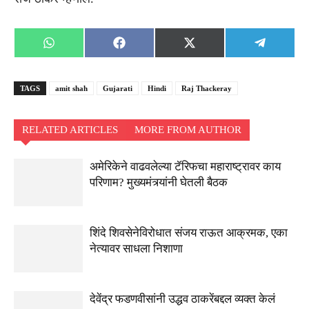
Share
Share
Share
Share
WhatsApp
Facebook
X
Telegra
on
on
on
on
(Twitter)
TAGS
amit shah
Gujarati
Hindi
Raj Thackeray
RELATED ARTICLES
MORE FROM AUTHOR
अमेरिकेने वाढवलेल्या टॅरिफचा महाराष्ट्रावर काय
परिणाम? मुख्यमंत्र्यांनी घेतली बैठक
शिंदे शिवसेनेविरोधात संजय राऊत आक्रमक, एका
नेत्यावर साधला निशाणा
देवेंद्र फडणवीसांनी उद्धव ठाकरेंबद्दल व्यक्त केलं