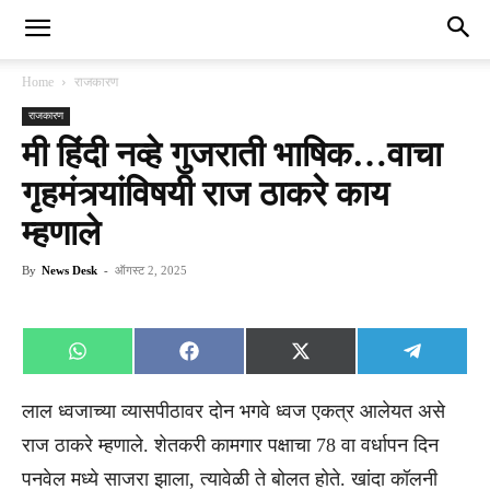
Home
राजकारण
राजकारण
मी हिंदी नव्हे गुजराती भाषिक…वाचा
गृहमंत्र्यांविषयी राज ठाकरे काय
म्हणाले
By
News Desk
-
ऑगस्ट 2, 2025
Share
Share
Share
Share
WhatsApp
Facebook
X
Telegra
on
on
on
on
(Twitter)
लाल ध्वजाच्या व्यासपीठावर दोन भगवे ध्वज एकत्र आलेयत असे
राज ठाकरे म्हणाले. शेतकरी कामगार पक्षाचा 78 वा वर्धापन दिन
पनवेल मध्ये साजरा झाला, त्यावेळी ते बोलत होते. खांदा कॉलनी