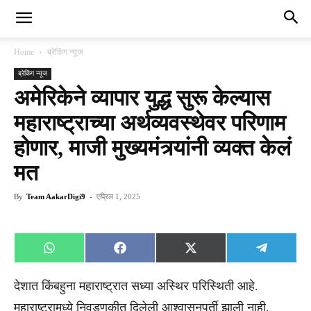
Home
ब्रेकिंग न्यूज
ब्रेकिंग न्यूज
अमेरिकेने व्यापार युद्ध सुरू केल्यास
महाराष्ट्राच्या अर्थव्यवस्थेवर परिणाम
होणार, माजी मुख्यमंत्र्यांनी व्यक्त केलं
मत
By
Team AakarDigi9
-
एप्रिल 1, 2025
Share
Share
Share
Share
WhatsApp
Facebook
X
Telegra
on
on
on
on
(Twitter)
देशात किंबहुना महाराष्ट्रात सध्या अस्थिर परिस्थिती आहे.
महाराष्ट्रामध्ये निवडणुकीत दिलेली आश्वासनपूर्ती झाली नाही.