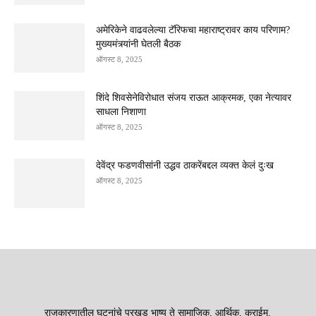
अमेरिकेने वाढवलेल्या टॅरिफचा महाराष्ट्रावर काय परिणाम?
मुख्यमंत्र्यांनी घेतली बैठक
ऑगस्ट 8, 2025
शिंदे शिवसेनेविरोधात संजय राऊत आक्रमक, एका नेत्यावर
साधला निशाणा
ऑगस्ट 8, 2025
देवेंद्र फडणवीसांनी उद्धव ठाकरेंबद्दल व्यक्त केलं दुःख
ऑगस्ट 8, 2025
राजकारणातील घटनांचे परखड भाष्य ते सामाजिक, आर्थिक, क्राईम,