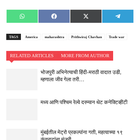
Share
Share
Share
Share
WhatsApp
Facebook
X
Telegra
on
on
on
on
(Twitter)
TAGS
America
maharashtra
Prithwiraj Chavhan
Trade war
RELATED ARTICLES
MORE FROM AUTHOR
भोजपुरी अभिनेत्याची हिंदी-मराठी वादात उडी,
म्हणाला जीव गेला तरी…
मध्य आणि पश्चिम रेल्वे दरम्यान थेट कनेक्टिव्हीटी
मुंबईतील मेट्रो प्रकल्पांना गती, महत्वाच्या १९
कंत्राटांना मंजुरी