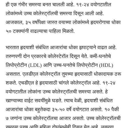
ही एक गंभीर समस्या बनत चालली आहे. १९-२४ वयोगटातील
लोकांमध्ये उच्च कोलेस्ट्रॉलची समस्या दिसून आली आहे.
आजकाल, ३५ वर्षांपेक्षा जास्त वयाच्या लोकांमध्ये हृदयरोगाचा धोका
५० टक्क्यांनी वाढल्याचा पाहिला मिळतो.
भारतात हृदयाशी संबंधित आजारांचा धोका झपाट्याने वाढत आहे.
तरुणपणी दोन प्रकारचे कोलेस्टेरॉल दिसून येते. कमी-घनतेचे
लिपोप्रोटीन (LDL) आणि उच्च-घनतेचे लिपोप्रोटीन (HDL)
असतात. एलडीएल कोलेस्ट्रॉल तुमच्या हृदयासाठी धोकादायक ठरू
शकते. एचडीएल हे हृदयासाठी चांगले कोलेस्ट्रॉल आहे. १९-२४
वयोगटातील लोकांना उच्च कोलेस्ट्रॉलची समस्या असते. हे
खाण्याच्या वाईट सवयींमुळे घडते. त्याच वेळी, हृदयाशी संबंधित
आजारांचा धोका बहुतेकदा ३५-५० वर्षे वयोगटात असतो. १० पैकी
७ जणांना उच्च कोलेस्ट्रॉलचा आजार असतो. उच्च कोलेस्ट्रॉलची
समस्या पुरुष आणि महिला दोघांमध्येही दिसून येत आहे. लठ्ठपणा,