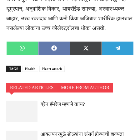
धूम्रपान, अनुवांशिक विकार, थायरॉईड समस्या, अस्वास्थ्यकर
आहार, उच्च रक्तदाब आणि कमी किंवा अजिबात शारीरिक हालचाल
नसलेल्या लोकांना उच्च कोलेस्ट्रॉलचा धोका असतो.
Share
Share
Share
Share
WhatsApp
Facebook
X
Telegra
on
on
on
on
(Twitter)
TAGS
Health
Heart attack
RELATED ARTICLES
MORE FROM AUTHOR
ब्रेन हॅमरेज म्हणजे काय?
आयलयनरमुळे डोळ्यांना संसर्ग होण्याची शक्यता